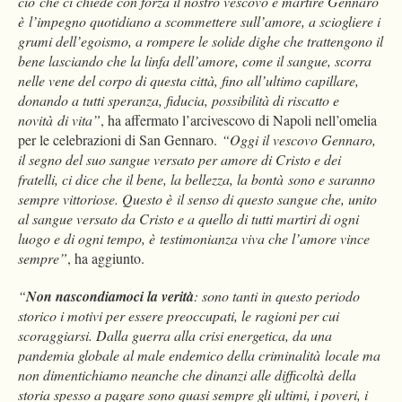
ciò che ci chiede con forza il nostro vescovo e martire Gennaro
è l’impegno quotidiano a scommettere sull’amore, a sciogliere i
grumi dell’egoismo, a rompere le solide dighe che trattengono il
bene lasciando che la linfa dell’amore, come il sangue, scorra
nelle vene del corpo di questa città, fino all’ultimo capillare,
donando a tutti speranza, fiducia, possibilità di riscatto e
novità di vita”
, ha affermato l’arcivescovo di Napoli nell’omelia
per le celebrazioni di San Gennaro.
“Oggi il vescovo Gennaro,
il segno del suo sangue versato per amore di Cristo e dei
fratelli, ci dice che il bene, la bellezza, la bontà sono e saranno
sempre vittoriose. Questo è il senso di questo sangue che, unito
al sangue versato da Cristo e a quello di tutti martiri di ogni
luogo e di ogni tempo, è testimonianza viva che l’amore vince
sempre”
, ha aggiunto.
“
Non nascondiamoci la verità
: sono tanti in questo periodo
storico i motivi per essere preoccupati, le ragioni per cui
scoraggiarsi. Dalla guerra alla crisi energetica, da una
pandemia globale al male endemico della criminalità locale ma
non dimentichiamo neanche che dinanzi alle difficoltà della
storia spesso a pagare sono quasi sempre gli ultimi, i poveri, i