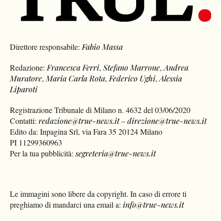
Direttore responsabile:
Fabio Massa
Redazione:
Francesca Ferri
,
Stefano Marrone
,
Andrea
Muratore
,
Maria Carla Rota
,
Federico Ughi
,
Alessia
Liparoti
Registrazione Tribunale di Milano n. 4632 del 03/06/2020
Contatti:
redazione@true-news.it
–
direzione@true-news.it
Edito da: Inpagina Srl, via Fara 35 20124 Milano
PI 11299360963
Per la tua pubblicità:
segreteria@true-news.it
Le immagini sono libere da copyright. In caso di errore ti
preghiamo di mandarci una email a:
info@true-news.it