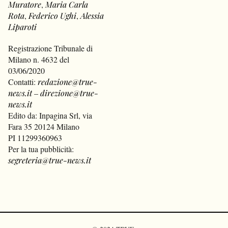
Muratore
,
Maria Carla
Rota
,
Federico Ughi
,
Alessia
Liparoti
Registrazione Tribunale di
Milano n. 4632 del
03/06/2020
Contatti:
redazione@true-
news.it
–
direzione@true-
news.it
Edito da: Inpagina Srl, via
Fara 35 20124 Milano
PI 11299360963
Per la tua pubblicità:
segreteria@true-news.it