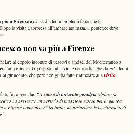
dIn
Condividi
 più a Firenze
a causa di alcuni problemi fisici che lo
 Dopo la visita a sorpresa all’ambasciata russa, il pontefice deve
so.
cesco non va più a Firenze
nciare al doppio incontro di vescovi e sindaci del Mediterraneo a
ersi un periodo di riposo su indicazione dei medici che durerà alcuni
e al ginocchio
, che però non gli ha fatto rinunciare alla
visita
fatti, fa sapere che:
“
A causa di un’acuta gonalgia
(dolore al
 medico ha prescritto un periodo di maggiore riposo per la gamba,
i a Firenze domenica 27 febbraio, né presiedere le celebrazioni di
zo”.