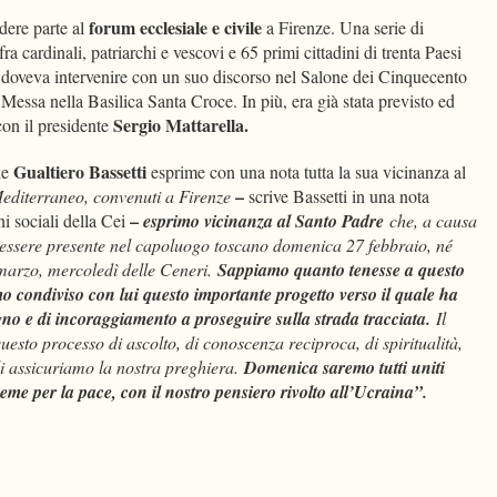
forum ecclesiale e civile
dere parte al
a Firenze. Una serie di
a cardinali, patriarchi e vescovi e 65 primi cittadini di trenta Paesi
 doveva intervenire con un suo discorso nel Salone dei Cinquecento
Messa nella Basilica Santa Croce. In più, era già stata previsto ed
Sergio Mattarella.
con il presidente
Gualtiero Bassetti
ale
esprime con una nota tutta la sua vicinanza al
–
editerraneo, convenuti a Firenze
scrive Bassetti in una nota
–
i sociali della Cei
esprimo vicinanza al Santo Padre
che, a causa
 essere presente nel capoluogo toscano domenica 27 febbraio, né
 marzo, mercoledì delle Ceneri.
Sappiamo quanto tenesse a questo
mo condiviso con lui questo importante progetto verso il quale ha
gno e di incoraggiamento a proseguire sulla strada tracciata.
Il
sto processo di ascolto, di conoscenza reciproca, di spiritualità,
Gli assicuriamo la nostra preghiera.
Domenica saremo tutti uniti
me per la pace, con il nostro pensiero rivolto all’Ucraina”.