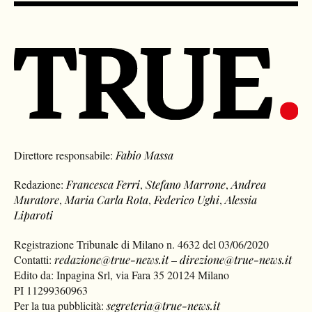
Direttore responsabile:
Fabio Massa
Redazione:
Francesca Ferri
,
Stefano Marrone
,
Andrea
Muratore
,
Maria Carla Rota
,
Federico Ughi
,
Alessia
Liparoti
Registrazione Tribunale di Milano n. 4632 del 03/06/2020
Contatti:
redazione@true-news.it
–
direzione@true-news.it
Edito da: Inpagina Srl, via Fara 35 20124 Milano
PI 11299360963
Per la tua pubblicità:
segreteria@true-news.it