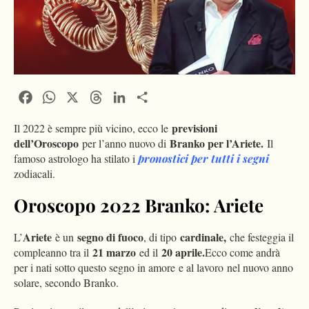
Facebook
WhatsApp
X
Threads
LinkedIn
Condividi
previsioni
Il 2022 è sempre più vicino, ecco le
dell’Oroscopo
Branko per l’Ariete.
per l’anno nuovo di
Il
famoso astrologo ha stilato i
pronostici per tutti i segni
zodiacali.
Oroscopo 2022 Branko: Ariete
Ariete
segno di fuoco
cardinale,
L’
è un
, di tipo
che festeggia il
21 marzo
20 aprile.
compleanno tra il
ed il
Ecco come andrà
per i nati sotto questo segno in amore e al lavoro nel nuovo anno
solare, secondo Branko.