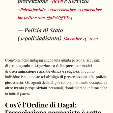
prevenzione
e Servizio
#DCPP
#Poliziapostale
#essercisempre
#15novembre
pic.twitter.com/QaFvXQTTv4
— Polizia di Stato
(@poliziadistato)
November 15, 2022
Coinvolta nelle indagini anche una quinta persona, accusata
propaganda
istigazione a delinquere
di
e
per motivi
discriminazione razziale etnica e religiosa
di
. Il quinto
obbligo di presentazione alla polizia
individuo è sottoposto ad
giudiziaria
. Gli agenti della Digos sono al momento occupati in
oltre trenta perquisizioni
personali, domiciliari ed informatiche
in tutto il paese.
Cos’è l’Ordine di Hagal:
l’associazione neonazista è sotto