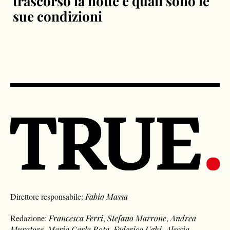
trascorso la notte e quali sono le
sue condizioni
Direttore responsabile:
Fabio Massa
Redazione:
Francesca Ferri
,
Stefano Marrone
,
Andrea
Muratore
,
Maria Carla Rota
,
Federico Ughi
,
Alessia