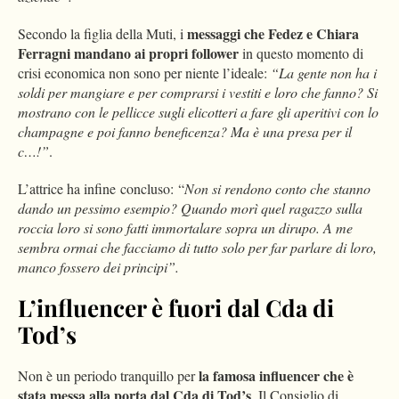
messaggi che Fedez e Chiara
Secondo la figlia della Muti, i
Ferragni mandano ai propri follower
in questo momento di
crisi economica non sono per niente l’ideale:
“La gente non ha i
soldi per mangiare e per comprarsi i vestiti e loro che fanno? Si
mostrano con le pellicce sugli elicotteri a fare gli aperitivi con lo
champagne e poi fanno beneficenza? Ma è una presa per il
c…!”
.
L’attrice ha infine concluso: “
Non si rendono conto che stanno
dando un pessimo esempio? Quando morì quel ragazzo sulla
roccia loro si sono fatti immortalare sopra un dirupo. A me
sembra ormai che facciamo di tutto solo per far parlare di loro,
manco fossero dei principi”.
L’influencer è fuori dal Cda di
Tod’s
la famosa influencer che è
Non è un periodo tranquillo per
stata messa alla porta dal Cda di Tod’s
. Il Consiglio di