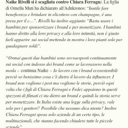
Naike Rivelli si è scagliata contro Chiara Ferragn
i
. La figlia
di Ornella Muti ha dichiarato all’Adnkronos: “
Inutile fare
beneficenza e brindare in elicottero con champagne, è una
presa per il c…”. Rivelli ha inoltre aggiunto “Basta usare i
bambini per sponsorizzare i brand e per monetizzare. I bambini
hanno diritto alla loro privacy e alla loro intimità, non è giusto
farli apparire sui social mettendo in mostra i loro pianti solo per
guadagnare soldi”.
“Ormai questi due bambini sono sovraesposti continuamente
sui social con indosso dei brand come se lavorassero nella
moda
– continua Naike –
Io lavoro con i brand ecosostenibili
perciò so benissimo cosa c’è dietro il lavoro da influencer. I
brand non vogliono i post ma vogliono le storie, perciò ogni
volta che i figli di Chiara Ferragni e Fedez appaiono in questi
spezzoni di filmati ci sta dietro un brand e quindi la storia serve
per monetizzare. In Italia esiste una legge sulla privacy, vale
solo per i genitori? Possibile che nessuno dica niente? Inoltre
Chiara Ferragni sposa solo aziende di un certo tipo, le
multinazionali, che stanno facendo chiudere tutte le piccole
aziende”.