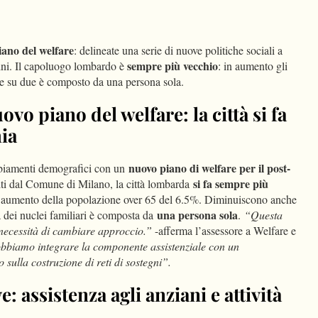
dIn
Condividi
ano del welfare
: delineate una serie di nuove politiche sociali a
sempre più vecchio
bini. Il capoluogo lombardo è
: in aumento gli
re su due è composto da una persona sola.
ovo piano del welfare: la città si fa
ia
nuovo piano di welfare per il post-
mbiamenti demografici con un
si fa sempre più
olti dal Comune di Milano, la città lombarda
i un aumento della popolazione over 65 del 6.5%. Diminuiscono anche
una persona sola
à dei nuclei familiari è composta da
.
“Questa
 necessità di cambiare approccio.”
-afferma l’assessore a Welfare e
biamo integrare la componente assistenziale con un
sulla costruzione di reti di sostegni”.
e: assistenza agli anziani e attività