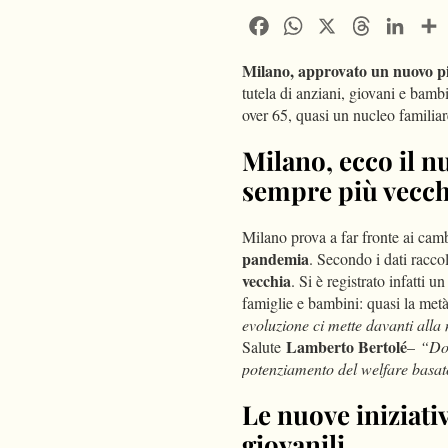
Facebook
WhatsApp
X
Threads
Linke
Milano, approvato un nuovo pi
tutela di anziani, giovani e bam
over 65, quasi un nucleo familia
Milano, ecco il nu
sempre più vecch
Milano prova a far fronte ai ca
pandemia
. Secondo i dati racc
vecchia
. Si è registrato infatt
famiglie e bambini: quasi la met
evoluzione ci mette davanti alla
Lamberto Bertolé
Salute
–
“Dob
potenziamento del welfare basato 
Le nuove iniziativ
giovanili