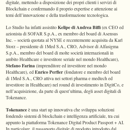
digitale, mettendo a disposizione dei propri clienti i servizi di
Blockchain e confermando il proprio expertise e attenzione ai
temi dell’innovazione e della trasformazione tecnologica.
Kelipe di Andrea Biffi
Lo Studio ha infatti assistito
(ex CEO ed
azionista di SOFAR S.p.A., ex membro del board di Asensus
Inc. – società quotata al NYSE e recentemente acquisita da Karl
Storz – presidente di 1Med S.A., CRO, Advisor di Alfasigma
S.p.A., membro del board di molte società internazionali in
ambito Healthcare e investitore seriale nel mondo Healthcare),
Stefano Farina
(imprenditore ed investitore nel mondo
Enrico Perfler
Healthcare), ed
(fondatore e membro del board
di 1Med S.A., CRO attiva nei settori pharma e medtech ed
investitore in Healthcare) nel round di investimento in DigitCo, e
nell’acquisizione, da parte di quest’ultima, degli asset digitali di
Tokenance.
Tokenance
è una start up innovativa che sviluppa soluzioni
fondendo sistemi di blockchain e intelligenza artificiale, tra cui
appunto la piattaforma Tokenance Digital Product Passport + AI.
In particolare, il passaporto digitale di prodotto introdotto dal