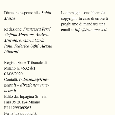
Direttore responsabile:
Fabio
Le immagini sono libere da
Massa
copyright. In caso di errore ti
preghiamo di mandarci una
Redazione:
Francesca Ferri
,
email a:
info@true-news.it
Stefano Marrone
,
Andrea
Muratore
,
Maria Carla
Rota
,
Federico Ughi
,
Alessia
Liparoti
Registrazione Tribunale di
Milano n. 4632 del
03/06/2020
Contatti:
redazione@true-
news.it
–
direzione@true-
news.it
Edito da: Inpagina Srl, via
Fara 35 20124 Milano
PI 11299360963
Per la tua pubblicità: