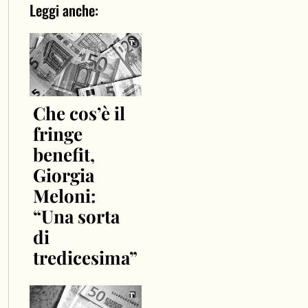
Leggi anche:
Che cos’è il
fringe
benefit,
Giorgia
Meloni:
“Una sorta
di
tredicesima”