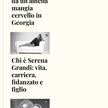
da un’ameba
mangia
cervello in
Georgia
Chi è Serena
Grandi: vita,
carriera,
fidanzato e
figlio