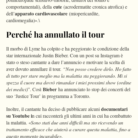
cute
comportamentali), della
(acrodermatite cronica atrofica) e
apparato cardiovascolare
dell’
(miopericardite,
cardiomegalia)».\
Perché ha annullato il tour
Il morbo di Lyme ha colpito e ha peggiorato le condizione della
star internazionale Justin Bieber. Con un post su Instagram è
stato o steso cantante a dare l’annuncio e motivare la scelta di
aver dovuto annullare il tour.
“Non posso credere dirlo. Ho fatto
di tutto per stare meglio ma la malattia sta peggiorando. Mi si
spezza il cuore ma dovrò rimandar i miei prossimi show (ordine
Bieber
dei medici)
”. Così
ha annunciato lo stop dei concerti del
suo ‘Justice Tour’ in programma a Toronto.
documentari
Inoltre, il cantante ha deciso di pubblicare alcuni
su Youtube i
n cui racconterà gli ultimi anni in cui ha combattuto
la malattia.
«Sono stati due anni difficili ma sto ricevendo un
trattamento efficace che aiuterà a curare questa malattia, fino a
questo momento incurabile».