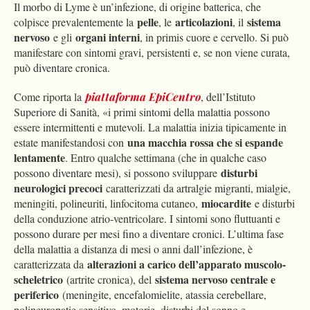
Il morbo di Lyme è un’infezione, di origine batterica, che
pelle
articolazioni
sistema
colpisce prevalentemente la
, le
, il
nervoso
organi interni
e gli
, in primis cuore e cervello. Si può
manifestare con sintomi gravi, persistenti e, se non viene curata,
può diventare cronica.
Come riporta la
piattaforma EpiCentro
, dell’Istituto
Superiore di Sanità, «i primi sintomi della malattia possono
essere intermittenti e mutevoli. La malattia inizia tipicamente in
una macchia rossa che si espande
estate manifestandosi con
lentamente
. Entro qualche settimana (che in qualche caso
disturbi
possono diventare mesi), si possono sviluppare
neurologici precoci
caratterizzati da artralgie migranti, mialgie,
miocardite
meningiti, polineuriti, linfocitoma cutaneo,
e disturbi
della conduzione atrio-ventricolare. I sintomi sono fluttuanti e
possono durare per mesi fino a diventare cronici. L’ultima fase
della malattia a distanza di mesi o anni dall’infezione, è
alterazioni a carico dell’apparato muscolo-
caratterizzata da
scheletrico
sistema nervoso centrale e
(artrite cronica), del
periferico
(meningite, encefalomielite, atassia cerebellare,
polineuropatie sensitivo–motorie, disturbi del sonno e