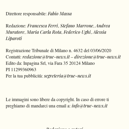
Direttore responsabile:
Fabio Massa
Redazione:
Francesca Ferri
,
Stefano Marrone
,
Andrea
Muratore
,
Maria Carla Rota
,
Federico Ughi
,
Alessia
Liparoti
Registrazione Tribunale di Milano n. 4632 del 03/06/2020
Contatti:
redazione@true-news.it
–
direzione@true-news.it
Edito da: Inpagina Srl, via Fara 35 20124 Milano
PI 11299360963
Per la tua pubblicità:
segreteria@true-news.it
Le immagini sono libere da copyright. In caso di errore ti
preghiamo di mandarci una email a:
info@true-news.it