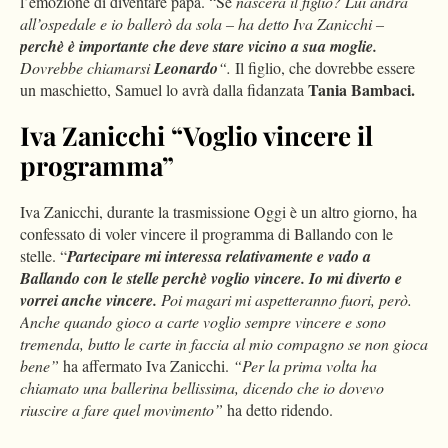
l’emozione di diventare papà. “Se
nascerà il figlio? Lui andrà
all’ospedale e io ballerò da sola – ha detto Iva Zanicchi –
perchè è importante che deve stare vicino a sua moglie.
Dovrebbe chiamarsi
Leonardo
“.
Il figlio, che dovrebbe essere
Tania Bambaci.
un maschietto, Samuel lo avrà dalla fidanzata
Iva Zanicchi “Voglio vincere il
programma”
Iva Zanicchi, durante la trasmissione Oggi è un altro giorno, ha
confessato di voler vincere il programma di Ballando con le
stelle. “
Partecipare mi interessa relativamente e vado a
Ballando con le stelle perchè voglio vincere. Io mi diverto e
vorrei anche vincere.
Poi magari mi aspetteranno fuori, però.
Anche quando gioco a carte voglio sempre vincere e sono
tremenda, butto le carte in faccia al mio compagno se non gioca
bene”
ha affermato Iva Zanicchi.
“Per la prima volta ha
chiamato una ballerina bellissima, dicendo che io dovevo
riuscire a fare quel movimento”
ha detto ridendo.