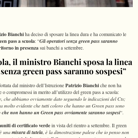
dIn
Condividi
izio Bianchi
ha deciso di sposare la linea dura e ha comunicato le
een pass a scuola
: “
Gli operatori senza green pass saranno
itorno in presenza
sui banchi a settembre.
la, il ministro Bianchi sposa la linea
 senza green pass saranno sospesi”
Patrizio Bianchi
ottata dal ministro dell’Istruzione
che non ha
e o compromessi in merito all’utilizzo del green pass a scuola:
e, che abbiamo ovviamente dato seguendo le indicazioni del Cts;
ra molto evidente che tutti coloro che hanno un Green pass sono
o che non hanno un Green pass ovviamente saranno sospesi
“.
uniti di certificato verde
in vista del rientro a settembre. Il green
è una
misura di tutela
, è la dimostrazione palese che io penso non