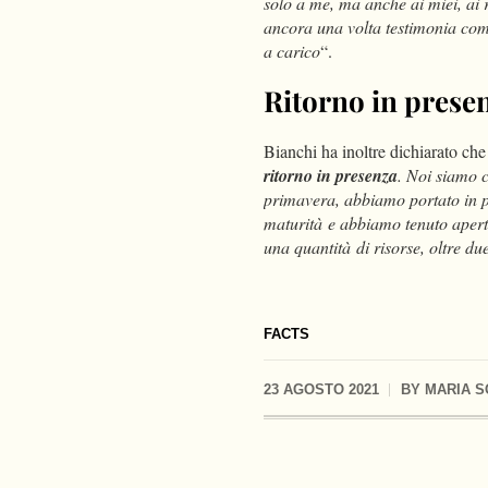
solo a me, ma anche ai miei, ai r
ancora una volta testimonia come
a carico
“.
Ritorno in prese
Bianchi ha inoltre dichiarato che
ritorno in presenza
. Noi siamo 
primavera, abbiamo portato in pre
maturità e abbiamo tenuto apert
una quantità di risorse, oltre du
FACTS
23 AGOSTO 2021
BY
MARIA S