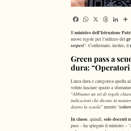
Facebook
WhatsApp
X
Threads
Linke
ministro dell’Istruzione Patr
Il
gr
nuove regole per l’utilizzo del
r
sospesi
“. Confermato, inoltre, il
Green pass a scuo
dura: “Operatori
Linea dura e categorica quella ad
voluto lasciare spazio a sfumatur
“
Abbiamo un set di regole chiar
indicazioni che dicono in manie
dentro la scuola
” mentre “
color
In classe
solo docenti m
, quindi,
pass – ha spiegato il ministro – “