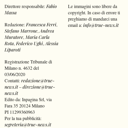
Direttore responsabile:
Fabio
Le immagini sono libere da
Massa
copyright. In caso di errore ti
preghiamo di mandarci una
Redazione:
Francesca Ferri
,
email a:
info@true-news.it
Stefano Marrone
,
Andrea
Muratore
,
Maria Carla
Rota
,
Federico Ughi
,
Alessia
Liparoti
Registrazione Tribunale di
Milano n. 4632 del
03/06/2020
Contatti:
redazione@true-
news.it
–
direzione@true-
news.it
Edito da: Inpagina Srl, via
Fara 35 20124 Milano
PI 11299360963
Per la tua pubblicità:
segreteria@true-news.it