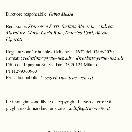
Direttore responsabile:
Fabio Massa
Redazione:
Francesca Ferri
,
Stefano Marrone
,
Andrea
Muratore
,
Maria Carla Rota
,
Federico Ughi
,
Alessia
Liparoti
Registrazione Tribunale di Milano n. 4632 del 03/06/2020
Contatti:
redazione@true-news.it
–
direzione@true-news.it
Edito da: Inpagina Srl, via Fara 35 20124 Milano
PI 11299360963
Per la tua pubblicità:
segreteria@true-news.it
Le immagini sono libere da copyright. In caso di errore ti
preghiamo di mandarci una email a:
info@true-news.it