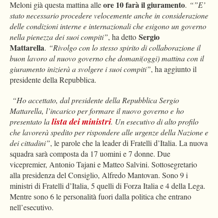
ore 10 farà il giuramento
Meloni già questa mattina alle
.
“”E’
stato necessario procedere velocemente anche in considerazione
delle condizioni interne e internazionali che esigono un governo
Sergio
nella pienezza dei suoi compiti”
, ha detto
Mattarella
.
“Rivolgo con lo stesso spirito di collaborazione il
buon lavoro al nuovo governo che domani(oggi) mattina con il
giuramento inizierà a svolgere i suoi compiti”
, ha aggiunto il
presidente della Repubblica.
“Ho accettato, dal presidente della Repubblica Sergio
Mattarella, l’incarico per formare il nuovo governo e ho
presentato la
lista dei ministri
. Un esecutivo di alto profilo
che lavorerà spedito per rispondere alle urgenze della Nazione e
dei cittadini”
, le parole che la leader di Fratelli d’Italia. La nuova
squadra sarà composta da 17 uomini e 7 donne. Due
vicepremier, Antonio Tajani e Matteo Salvini. Sottosegretario
alla presidenza del Consiglio, Alfredo Mantovan. Sono 9 i
ministri di Fratelli d’Italia, 5 quelli di Forza Italia e 4 della Lega.
Mentre sono 6 le personalità fuori dalla politica che entrano
nell’esecutivo.