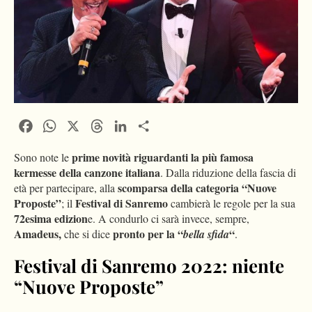
Facebook
WhatsApp
X
Threads
LinkedIn
Condividi
prime novità riguardanti la più famosa
Sono note le
kermesse della canzone italiana
. Dalla riduzione della fascia di
scomparsa della categoria “Nuove
età per partecipare, alla
Proposte”
Festival di Sanremo
; il
cambierà le regole per la sua
72esima edizion
e. A condurlo ci sarà invece, sempre,
Amadeus,
pronto per la “
“
che si dice
bella sfida
.
Festival di Sanremo 2022: niente
“Nuove Proposte”