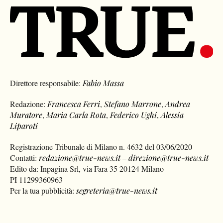
Direttore responsabile:
Fabio Massa
Redazione:
Francesca Ferri
,
Stefano Marrone
,
Andrea
Muratore
,
Maria Carla Rota
,
Federico Ughi
,
Alessia
Liparoti
Registrazione Tribunale di Milano n. 4632 del 03/06/2020
Contatti:
redazione@true-news.it
–
direzione@true-news.it
Edito da: Inpagina Srl, via Fara 35 20124 Milano
PI 11299360963
Per la tua pubblicità:
segreteria@true-news.it