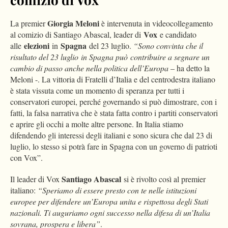
Giorgia Meloni
La premier
è intervenuta in videocollegamento
Vox
al comizio di Santiago Abascal, leader di
e candidato
elezioni
Spagna
alle
in
del 23 luglio.
“Sono convinta che il
risultato del 23 luglio in Spagna può contribuire a segnare un
cambio di passo anche nella politica dell’Europa
– ha detto la
Meloni -. La vittoria di Fratelli d’Italia e del centrodestra italiano
è stata vissuta come un momento di speranza per tutti i
conservatori europei, perché governando si può dimostrare, con i
fatti, la falsa narrativa che è stata fatta contro i partiti conservatori
e aprire gli occhi a molte altre persone. In Italia stiamo
difendendo gli interessi degli italiani e sono sicura che dal 23 di
luglio, lo stesso si potrà fare in Spagna con un governo di patrioti
con Vox”.
Santiago Abascal
Il leader di Vox
si è rivolto così al premier
italiano:
“Speriamo di essere presto con te nelle istituzioni
europee per difendere un’Europa unita e rispettosa degli Stati
nazionali. Ti auguriamo ogni successo nella difesa di un’Italia
sovrana, prospera e libera”
.