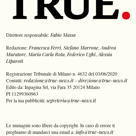
Direttore responsabile:
Fabio Massa
Redazione:
Francesca Ferri
,
Stefano Marrone
,
Andrea
Muratore
,
Maria Carla Rota
,
Federico Ughi
,
Alessia
Liparoti
Registrazione Tribunale di Milano n. 4632 del 03/06/2020
Contatti:
redazione@true-news.it
–
direzione@true-news.it
Edito da: Inpagina Srl, via Fara 35 20124 Milano
PI 11299360963
Per la tua pubblicità:
segreteria@true-news.it
Le immagini sono libere da copyright. In caso di errore ti
preghiamo di mandarci una email a:
info@true-news.it