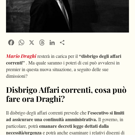
Facebook
WhatsApp
X
Threads
LinkedIn
Condividi
“disbrigo degli affari
Mario Draghi
resterà in carica per il
correnti”
. Ma quale saranno i poteri di cui può avvalersi in
premier in questa nuova situazione, a seguito delle sue
dimissioni?
Disbrigo Affari correnti, cosa può
fare ora Draghi?
l’esecutivo si limiti
Il disbrigo degli affari correnti prevede che
ad assicurare una continuità amministrativa.
Il governo, in
emanare decreti legge dettati dalla
particolare, potrà
necessità/urgenza
e potrà anche esaminare i relativi disegni di