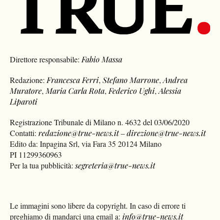
Direttore responsabile:
Fabio Massa
Redazione:
Francesca Ferri
,
Stefano Marrone
,
Andrea
Muratore
,
Maria Carla Rota
,
Federico Ughi
,
Alessia
Liparoti
Registrazione Tribunale di Milano n. 4632 del 03/06/2020
Contatti:
redazione@true-news.it
–
direzione@true-news.it
Edito da: Inpagina Srl, via Fara 35 20124 Milano
PI 11299360963
Per la tua pubblicità:
segreteria@true-news.it
Le immagini sono libere da copyright. In caso di errore ti
preghiamo di mandarci una email a:
info@true-news.it