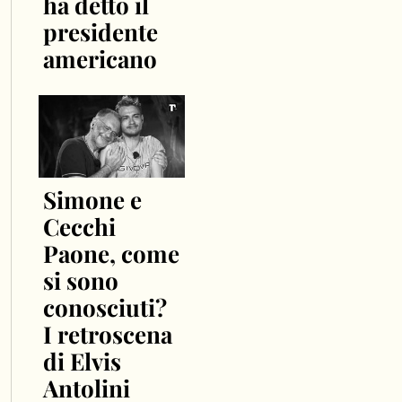
ha detto il
presidente
americano
Simone e
Cecchi
Paone, come
si sono
conosciuti?
I retroscena
di Elvis
Antolini