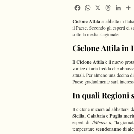
Facebook
WhatsApp
X
Threads
Linke
Ciclone Attila
si abbatte in Ital
il Paese. Secondo gli esperti ci 
sotto la media stagionale.
Ciclone Attila in I
Ciclone Attila
Il
è il nuovo prota
vortice di aria fredda che abbasse
attuali. Per almeno una decina di
Paese gradualmente sarà interessa
In quali Regioni s
Il ciclone inizierà ad abbattersi
Sicilia,
Calabria e Puglia mer
esperti di
IlMeteo. it
, “la giorna
scenderanno di alcu
temperature