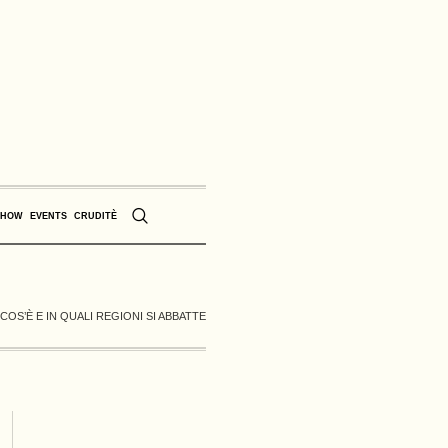
SHOW
EVENTS
CRUDITÈ
: COS’È E IN QUALI REGIONI SI ABBATTE