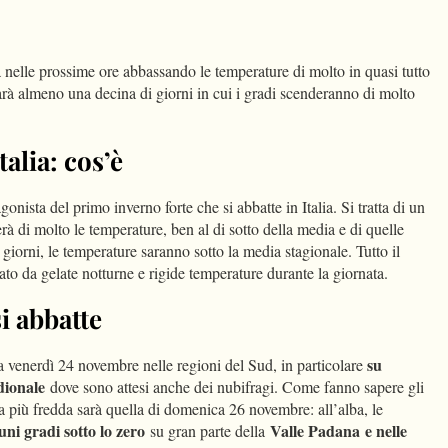
dIn
Condividi
ia nelle prossime ore abbassando le temperature di molto in quasi tutto
sarà almeno una decina di giorni in cui i gradi scenderanno di molto
talia: cos’è
gonista del primo inverno forte che si abbatte in Italia. Si tratta di un
rà di molto le temperature, ben al di sotto della media e di quelle
 giorni, le temperature saranno sotto la media stagionale. Tutto il
to da gelate notturne e rigide temperature durante la giornata.
i abbatte
su
 da venerdì 24 novembre nelle regioni del Sud, in particolare
idionale
dove sono attesi anche dei nubifragi. Come fanno sapere gli
ta più fredda sarà quella di domenica 26 novembre: all’alba, le
ni gradi sotto lo zero
Valle Padana e nelle
su gran parte della