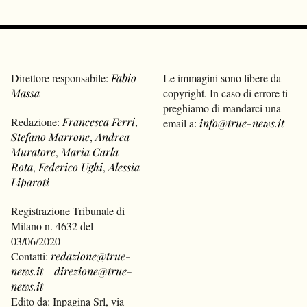
Direttore responsabile:
Fabio
Le immagini sono libere da
Massa
copyright. In caso di errore ti
preghiamo di mandarci una
Redazione:
Francesca Ferri
,
email a:
info@true-news.it
Stefano Marrone
,
Andrea
Muratore
,
Maria Carla
Rota
,
Federico Ughi
,
Alessia
Liparoti
Registrazione Tribunale di
Milano n. 4632 del
03/06/2020
Contatti:
redazione@true-
news.it
–
direzione@true-
news.it
Edito da: Inpagina Srl, via