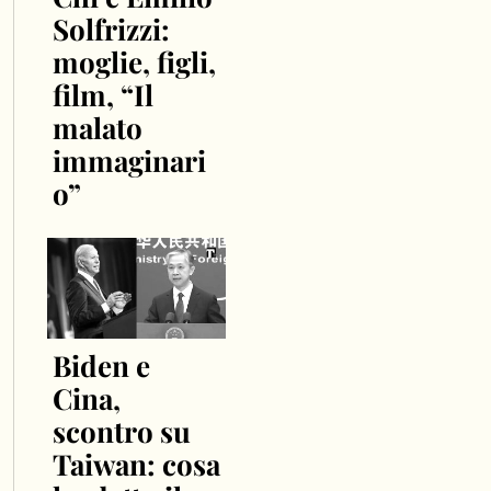
Solfrizzi:
moglie, figli,
film, “Il
malato
immaginari
o”
Biden e
Cina,
scontro su
Taiwan: cosa