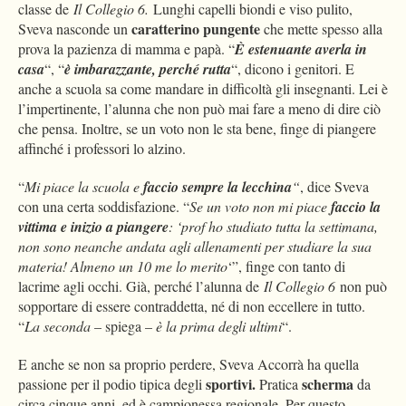
classe de
Il Collegio 6.
Lunghi capelli biondi e viso pulito,
caratterino pungente
Sveva nasconde un
che mette spesso alla
prova la pazienza di mamma e papà. “
È estenuante averla in
casa
“, “
è imbarazzante, perché rutta
“, dicono i genitori. E
anche a scuola sa come mandare in difficoltà gli insegnanti. Lei è
l’impertinente, l’alunna che non può mai fare a meno di dire ciò
che pensa. Inoltre, se un voto non le sta bene, finge di piangere
affinché i professori lo alzino.
“
Mi piace la scuola e
faccio sempre la lecchina
“
, dice Sveva
con una certa soddisfazione. “
Se un voto non mi piace
faccio la
vittima e inizio a piangere
: ‘prof ho studiato tutta la settimana,
non sono neanche andata agli allenamenti per studiare la sua
materia! Almeno un 10 me lo merito
‘”, finge con tanto di
lacrime agli occhi. Già, perché l’alunna de
Il Collegio 6
non può
sopportare di essere contraddetta, né di non eccellere in tutto.
“
La seconda
– spiega –
è la prima degli ultimi
“.
E anche se non sa proprio perdere, Sveva Accorrà ha quella
sportivi.
scherma
passione per il podio tipica degli
Pratica
da
circa cinque anni, ed è campionessa regionale. Per questo