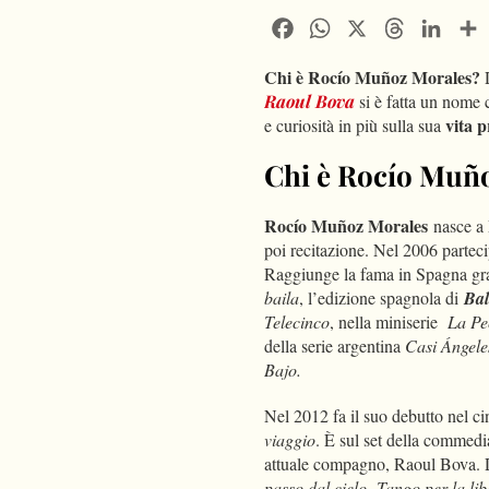
Facebook
WhatsApp
X
Threads
Linke
Chi è Rocío Muñoz Morales?
D
Raoul Bova
si è fatta un nome
vita p
e curiosità in più sulla sua
Chi è Rocío Muñoz
Rocío Muñoz Morales
nasce a
poi recitazione. Nel 2006 partec
Raggiunge la fama in Spagna graz
baila
, l’edizione spagnola di
Bal
Telecinco
, nella miniserie
La Pe
della serie argentina
Casi Ángele
Bajo.
Nel 2012 fa il suo debutto nel c
viaggio
. È sul set della commed
attuale compagno, Raoul Bova. Da 
passo dal cielo
,
Tango per la li