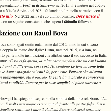
presentando il
Festival di Sanremo
nel 2015, il
Telethon
nel 2020 e
Nicola Savino
to a
nel 2021. Si lancia inoltre nella narrativa, con il
tto mio
. Nel 2022 arriva il suo ultimo romanzo,
Dove nasce il
600mila
follower
m
con un seguito consistente, che supera i
.
relazione con Raoul Bova
a sono legati sentimentalmente dal 2012, anno in cui si sono
Luna
Alma
a coppia ha avuto due figlie:
, nata nel 2015, e
, nel
erto per le molte insinuazioni che attribuivano il suo successo in Italia
omano:
“Cosa ci fa questa, la solita raccomandata che sta con l’uomo
 17 anni di differenza, cose così. Ho condotto Le Iene
mi sono tolta
: le donne spagnole calienti? Io, per niente.
Pensare che mi sono
ere indipendente
. Ma è passato,
la gente ha imparato a conoscermi
aoul condivido l’amore per le cose semplici
, ci piace starcene a
 showgirl ha spiegato il segreto della solidità della loro relazione:
“La
ma. È molto importante essere uniti di fronte alle nostre figlie. E poi
 sbagliare senza che l’altro ti giudichi. Essere noi stessi senza per