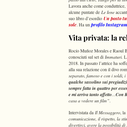
Lavora anche come conduttrice, 
alcune puntate de
Le Iene
accan
suo libro d’esordio
Un posto tu
sole
. Ha un
profilo Instagra
Vita privata: la 
Rocío Muñoz Morales e Raoul Bov
conosciuti sul set di
Immaturi.
L
2018. In passato l’attrice ha soff
alla sua relazione con il divo r
separato, famoso e con i soldi, i
qualche sassolino sui pregiudizi
sempre fatta in quattro per ess
e mi arriva tanto affetto
…
Con R
casa a vedere un film”
.
Intervistata da
Il Messaggero
, la
comunicazione, il rispetto, la sti
divertirci, avere la possibilità di