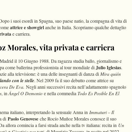
dIn
Condividi
opo i suoi esordi in Spagna, suo paese natio, la compagna di vita di
attrice e showgirl
 come
anche in Italia. Scopriamo qualche dettaglio
rivata
e carriera.
 Morales, vita privata e carriera
 Madrid il 10 Giugno 1988. Da ragazza studia ballo, giornalismo e
Julio Iglesias
ipa come ballerina professionista al tour mondiale di
.
ie alla televisione: è una delle insegnanti di danza di
Mira quién
lando con le stelle
. Nel 2009 fa il suo debutto come attrice su
cera De Eva
.
Negli anni successivi recita nell’adattamento spagnolo
s
, in
Ángel O Demonio
e nella commedia
Todo Es Posible En El
inema italiano, interpretando la sensuale Anna in
Immaturi – Il
Paolo Genovese
ia di
che Rocío Muñoz Morales conosce il suo
allora comincia a farsi strada anche nella tv italiana: recita in
Un
bertà
e
Giustizia per tutti
, di Maurizio Zaccaro, in uscita nel 2022.