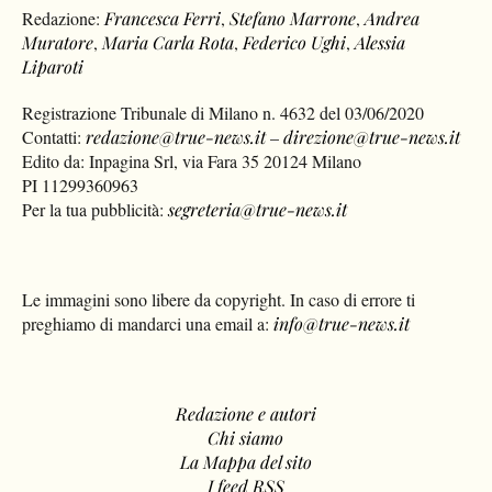
Redazione:
Francesca Ferri
,
Stefano Marrone
,
Andrea
Muratore
,
Maria Carla Rota
,
Federico Ughi
,
Alessia
Liparoti
Registrazione Tribunale di Milano n. 4632 del 03/06/2020
Contatti:
redazione@true-news.it
–
direzione@true-news.it
Edito da: Inpagina Srl, via Fara 35 20124 Milano
PI 11299360963
Per la tua pubblicità:
segreteria@true-news.it
Le immagini sono libere da copyright. In caso di errore ti
preghiamo di mandarci una email a:
info@true-news.it
Redazione e autori
Chi siamo
La Mappa del sito
I feed RSS