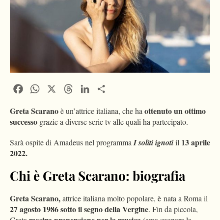
Facebook
WhatsApp
X
Threads
LinkedIn
Condividi
Greta Scarano
ottenuto un ottimo
è un’attrice italiana, che ha
successo
grazie a diverse serie tv alle quali ha partecipato.
13 aprile
Sarà ospite di Amadeus nel programma
I soliti ignoti
il
2022.
Chi è Greta Scarano: biografia
Greta Scarano,
attrice italiana molto popolare, è nata a Roma il
27 agosto 1986 sotto il segno della Vergine
. Fin da piccola,
mostra propensione per la musica
Greta
(ama suonare la