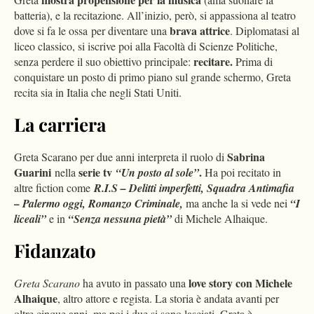
batteria), e la recitazione. All’inizio, però, si appassiona al teatro
brava attrice
dove si fa le ossa per diventare una
. Diplomatasi al
liceo classico, si iscrive poi alla Facoltà di Scienze Politiche,
recitare.
senza perdere il suo obiettivo principale:
Prima di
conquistare un posto di primo piano sul grande schermo, Greta
recita sia in Italia che negli Stati Uniti.
La carriera
Sabrina
Greta Scarano per due anni interpreta il ruolo di
Guarini
serie tv
.
nella
“Un posto al sole”
Ha poi recitato in
altre fiction come
R.I.S – Delitti imperfetti, Squadra Antimafia
– Palermo oggi,
Romanzo Criminale,
ma anche la si vede nei
“I
liceali”
e in
“Senza nessuna pietà”
di Michele Alhaique.
Fidanzato
love story con Michele
Greta Scarano
ha avuto in passato una
Alhaique
, altro attore e regista. La storia è andata avanti per
oltre cinque anni, ma poi i due si sono lasciati. Greta è