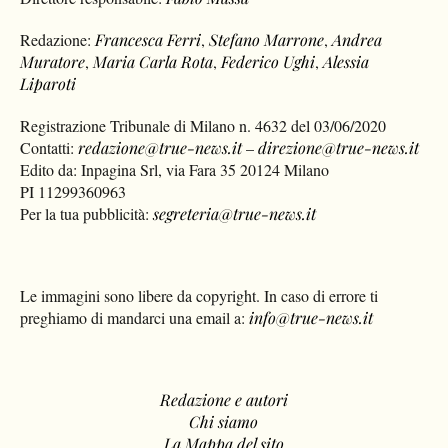
Direttore responsabile:
Fabio Massa
Redazione:
Francesca Ferri
,
Stefano Marrone
,
Andrea
Muratore
,
Maria Carla Rota
,
Federico Ughi
,
Alessia
Liparoti
Registrazione Tribunale di Milano n. 4632 del 03/06/2020
Contatti:
redazione@true-news.it
–
direzione@true-news.it
Edito da: Inpagina Srl, via Fara 35 20124 Milano
PI 11299360963
Per la tua pubblicità:
segreteria@true-news.it
Le immagini sono libere da copyright. In caso di errore ti
preghiamo di mandarci una email a:
info@true-news.it
Redazione e autori
Chi siamo