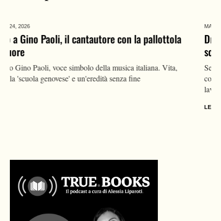
MARZO 23,
2026
Dramma sul lavoro a Padova: operaio 22enne
schiacciato da un macchinario a Selvazzano Dentro
Selvazzano Dentro (Padova): operaio 22enne muore in fabbrica,
collega ferito. Accertamenti Spisal sulla sicurezza nel luogo di
lavoro.
LEGGI