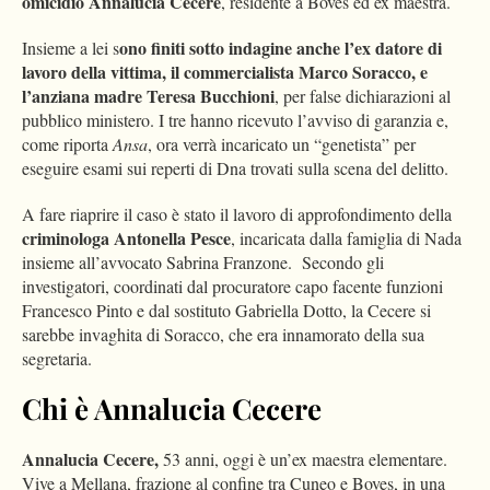
omicidio Annalucia Cecere
, residente a Boves ed ex maestra.
ono finiti sotto indagine anche l’ex datore di
Insieme a lei s
lavoro della vittima, il commercialista Marco Soracco, e
l’anziana madre Teresa Bucchioni
, per false dichiarazioni al
pubblico ministero. I tre hanno ricevuto l’avviso di garanzia e,
come riporta
Ansa
, ora verrà incaricato un “genetista” per
eseguire esami sui reperti di Dna trovati sulla scena del delitto.
A fare riaprire il caso è stato il lavoro di approfondimento della
criminologa Antonella Pesce
, incaricata dalla famiglia di Nada
insieme all’avvocato Sabrina Franzone. Secondo gli
investigatori, coordinati dal procuratore capo facente funzioni
Francesco Pinto e dal sostituto Gabriella Dotto, la Cecere si
sarebbe invaghita di Soracco, che era innamorato della sua
segretaria.
Chi è Annalucia Cecere
Annalucia Cecere,
53 anni, oggi è un’ex maestra elementare.
Vive a Mellana, frazione al confine tra Cuneo e Boves, in una