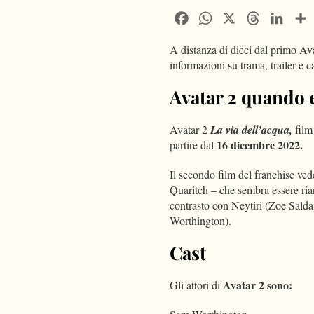
Facebook
WhatsApp
X
Threads
Linke
A distanza di dieci dal primo Ava
informazioni su trama, trailer e ca
Avatar 2 quando 
Avatar 2
La via dell’acqua,
film
16 dicembre 2022.
partire dal
Il secondo film del franchise vede
Quaritch – che sembra essere ria
contrasto con Neytiri (Zoe Salda
Worthington).
Cast
Avatar 2 sono:
Gli attori di