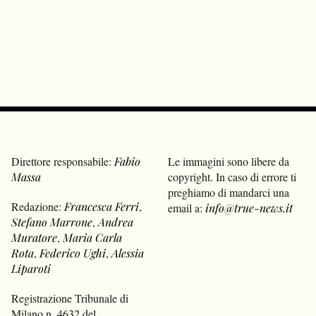
Direttore responsabile:
Fabio
Le immagini sono libere da
Massa
copyright. In caso di errore ti
preghiamo di mandarci una
Redazione:
Francesca Ferri
,
email a:
info@true-news.it
Stefano Marrone
,
Andrea
Muratore
,
Maria Carla
Rota
,
Federico Ughi
,
Alessia
Liparoti
Registrazione Tribunale di
Milano n. 4632 del