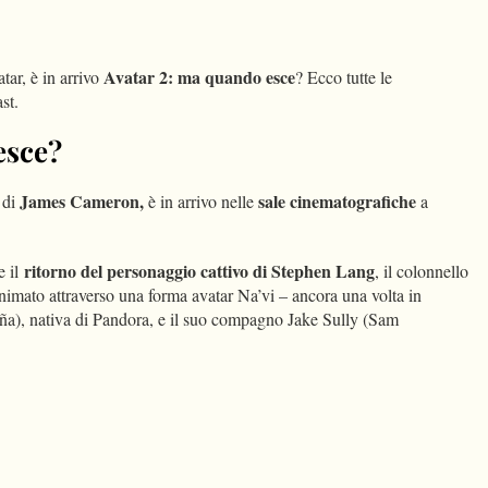
dIn
Condividi
Avatar 2: ma quando esce
tar, è in arrivo
? Ecco tutte le
st.
esce?
James Cameron,
sale cinematografiche
 di
è in arrivo nelle
a
ritorno del personaggio cattivo di Stephen Lang
 il
, il colonnello
nimato attraverso una forma avatar Na’vi – ancora una volta in
ña), nativa di Pandora, e il suo compagno Jake Sully (Sam