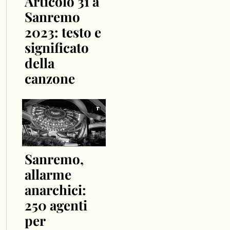
Articolo 31 a
Sanremo
2023: testo e
significato
della
canzone
Sanremo,
allarme
anarchici:
250 agenti
per