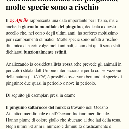
molte specie sono a rischio
Il
25 Aprile
rappresenta una data importante per l’Italia, ma è
giornata mondiale del pinguino
anche la
, dedicata a questo
uccello che, nel corso degli ultimi anni, ha sofferto moltissimo
per i cambiamenti climatici. Molte specie sono infatti a rischio,
dinamica che coinvolge molti animali, alcun dei quali sono stati
funzionalmente estinti
dichiarati
.
lista rossa
Analizzando la cosiddetta
(che prevede gli animali in
pericolo) stilata dall’Unione internazionale per la conservazione
della natura (la
IUCN
) è possibile osservare ben undici specie di
pinguino: due quasi in pericolo e nove in pericolo.
Di seguito gli esemplari presi in esame:
pinguino saltarocce del nord
Il
: si trovano nell’Oceano
Atlantico meridionale e nell’Oceano Indiano meridionale.
Hanno piume di colore giallo che sbucano ai due lati della testa.
Negli ultimi 30 anni il numero è diminuito drasticamente e