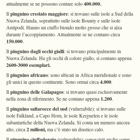
400.000.
attualmente se ne possono contare solo
pinguino crestato maggiore
Il
: si trovano sulle isole a Sud della
Nuova Zelanda, soprattutto sulle isole Bounty e sulle isole
Antipodi. Hanno un ciuffo biondo molto grosso che si alza
durante l’accoppiamento. Attualmente se ne contano circa
150.000
.
pinguino dagli occhi gialli
Il
: si trovano principalmente in
Nuova Zelanda. Ha gli occhi di colore giallo, si contano appena
2600-3000 esemplari.
pinguino africano
Il
: sono ubicati in Africa meridionale e sono
4.000
gli unici in questo continente. Sono ormai circa
.
pinguino delle Galapagos
Il
: si trovano quasi esclusivamente
1.200
nella zona di riferimento. Se ne contano appena
.
pinguino saltarocce del sud
Il
(vulnerabile): si trovano sulle
isole Falkland, a Capo Horn, le isole Kerguelen e le isole
subantartiche della Nuova Zelanda. Si conta un numero ancora
2 milioni,
alto, circa
ma c’è stato un drastico calo.
pinguino ciuffodorato
Il
(vulnerabile): conosciuti anche come