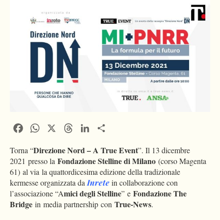
Facebook
WhatsApp
X
Threads
LinkedIn
Condividi
Direzione Nord – A True Event
Torna “
”. Il 13 dicembre
Fondazione Stelline di Milano
2021 presso la
(corso Magenta
61) al via la quattordicesima edizione della tradizionale
kermesse organizzata da
Inrete
in collaborazione con
mici degli Stelline
Fondazione The
l’associazione “A
” e
Bridge
True-News
in media partnership con
.