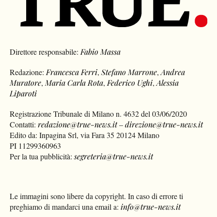
Direttore responsabile:
Fabio Massa
Redazione:
Francesca Ferri
,
Stefano Marrone
,
Andrea
Muratore
,
Maria Carla Rota
,
Federico Ughi
,
Alessia
Liparoti
Registrazione Tribunale di Milano n. 4632 del 03/06/2020
Contatti:
redazione@true-news.it
–
direzione@true-news.it
Edito da: Inpagina Srl, via Fara 35 20124 Milano
PI 11299360963
Per la tua pubblicità:
segreteria@true-news.it
Le immagini sono libere da copyright. In caso di errore ti
preghiamo di mandarci una email a:
info@true-news.it