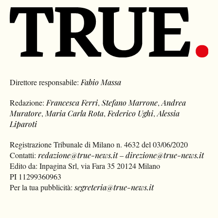
Direttore responsabile:
Fabio Massa
Redazione:
Francesca Ferri
,
Stefano Marrone
,
Andrea
Muratore
,
Maria Carla Rota
,
Federico Ughi
,
Alessia
Liparoti
Registrazione Tribunale di Milano n. 4632 del 03/06/2020
Contatti:
redazione@true-news.it
–
direzione@true-news.it
Edito da: Inpagina Srl, via Fara 35 20124 Milano
PI 11299360963
Per la tua pubblicità:
segreteria@true-news.it