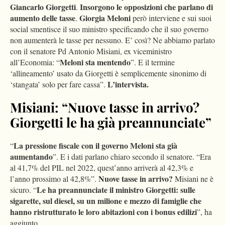
Giancarlo Giorgetti
Insorgono le opposizioni che parlano di
.
aumento delle tasse
Giorgia Meloni
.
però interviene e sui suoi
social smentisce il suo ministro specificando che il suo governo
non aumenterà le tasse per nessuno. E’ così? Ne abbiamo parlato
con il senatore Pd Antonio Misiani, ex viceministro
Meloni sta mentendo
all’Economia: “
”. E il termine
‘allineamento’ usato da Giorgetti è semplicemente sinonimo di
L’intervista.
‘stangata’ solo per fare cassa”.
Misiani: “Nuove tasse in arrivo?
Giorgetti le ha già preannunciate”
La pressione fiscale con il governo Meloni sta già
“
aumentando
”. E i dati parlano chiaro secondo il senatore. “Era
al 41,7% del PIL nel 2022, quest’anno arriverà al 42,3% e
Nuove tasse in arrivo?
l’anno prossimo al 42,8%”.
Misiani ne è
Le ha preannunciate il ministro Giorgetti: sulle
sicuro. “
sigarette, sul diesel, su un milione e mezzo di famiglie che
hanno ristrutturato le loro abitazioni con i bonus edilizi
”, ha
aggiunto.