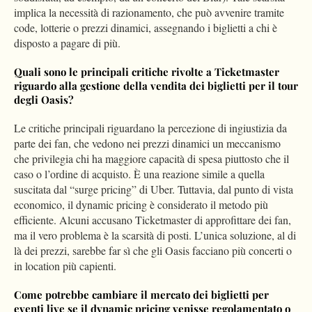
implica la necessità di razionamento, che può avvenire tramite
code, lotterie o prezzi dinamici, assegnando i biglietti a chi è
disposto a pagare di più.
Quali sono le principali critiche rivolte a Ticketmaster
riguardo alla gestione della vendita dei biglietti per il tour
degli Oasis?
Le critiche principali riguardano la percezione di ingiustizia da
parte dei fan, che vedono nei prezzi dinamici un meccanismo
che privilegia chi ha maggiore capacità di spesa piuttosto che il
caso o l’ordine di acquisto. È una reazione simile a quella
suscitata dal “surge pricing” di Uber. Tuttavia, dal punto di vista
economico, il dynamic pricing è considerato il metodo più
efficiente. Alcuni accusano Ticketmaster di approfittare dei fan,
ma il vero problema è la scarsità di posti. L’unica soluzione, al di
là dei prezzi, sarebbe far sì che gli Oasis facciano più concerti o
in location più capienti.
Come potrebbe cambiare il mercato dei biglietti per
eventi live se il dynamic pricing venisse regolamentato o