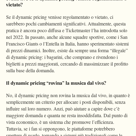
vietato?
Se il dynamic pricing venisse regolamentato o vietato, ci
sarebbero pochi cambiamenti significativi. Attualmente, questa
pratica è ancora poco diffusa e Ticketmaster l’ha introdotta solo
nel 2022. In passato, anche alcune squadre sportive, come i San
Francisco Giants o l’Entella in Italia, hanno sperimentato sistemi
di prezzi dinamici. Inoltre, esiste da sempre una forma “illegale”
di dynamic pricing: i bagarini, che comprano e rivendono i
biglietti a prezzi maggiorati, cercando di massimizzare il profitto
sulla base della domanda.
Il dynamic pricing “rovina” la musica dal vivo?
No, il dynamic pricing non rovina la musica dal vivo, in quanto è
semplicemente un criterio per allocare i posti disponibili, senza
influire sul loro numero. Anzi, può aiutare a capire dove c’è
maggiore domanda e quanta ne resta insoddisfatta. Dal punto di
vista economico, è un sistema che promuove l’efficienza.
Tuttavia, se i fan si oppongono, le piattaforme potrebbero
smettere di usarlo, tornando a sistemi più tradizionali come le