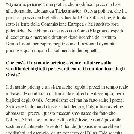
“dynamic pricing”
, una pratica che modifica i prezzi in base
Ticketmaster
alla domanda, adottata da
. Questa politica, che ha
portato i prezzi dei biglietti a salire da 135 a 350 sterline, è finita
sotto la lente della Commissione Europea e ha suscitato forti
Carlo Stagnaro
polemiche. Ne abbiamo discusso con
, esperto
di economia e mercati e direttore delle ricerche dell’Istituto
Bruno Leoni, per capire meglio come funziona il dynamic
pricing e quali impatti ha sul mercato dei biglietti.
Che cos’è il dynamic pricing e come influisce sulla
vendita dei biglietti per eventi come il reunion tour degli
Oasis?
Il dynamic pricing è un sistema che regola i prezzi in tempo reale
in base alle condizioni di domanda e offerta. Ad esempio, per i
biglietti degli Oasis, l’entusiasmo dei fan ha fatto salire i prezzi.
Se invece la domanda fosse stata inferiore, l’algoritmo avrebbe
abbassato i prezzi. Questo meccanismo nasce dal fatto che
l’offerta è limitata: il numero di posti è fisso, e non è possibile
sostituire facilmente l’evento (i fan degli Oasis non sarebbero
soddisfatti, ad esempio, da un concerto dei Blur). Tale scarsità