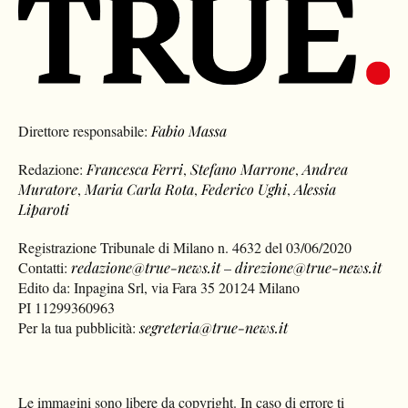
Direttore responsabile:
Fabio Massa
Redazione:
Francesca Ferri
,
Stefano Marrone
,
Andrea
Muratore
,
Maria Carla Rota
,
Federico Ughi
,
Alessia
Liparoti
Registrazione Tribunale di Milano n. 4632 del 03/06/2020
Contatti:
redazione@true-news.it
–
direzione@true-news.it
Edito da: Inpagina Srl, via Fara 35 20124 Milano
PI 11299360963
Per la tua pubblicità:
segreteria@true-news.it
Le immagini sono libere da copyright. In caso di errore ti