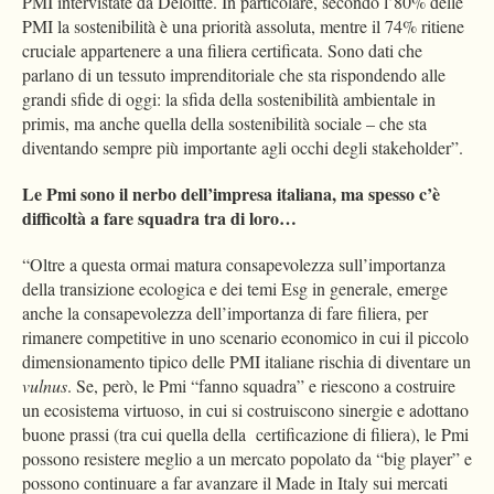
PMI intervistate da Deloitte. In particolare, secondo l’80% delle
PMI la sostenibilità è una priorità assoluta, mentre il 74% ritiene
cruciale appartenere a una filiera certificata. Sono dati che
parlano di un tessuto imprenditoriale che sta rispondendo alle
grandi sfide di oggi: la sfida della sostenibilità ambientale in
primis, ma anche quella della sostenibilità sociale – che sta
diventando sempre più importante agli occhi degli stakeholder”.
Le Pmi sono il nerbo dell’impresa italiana, ma spesso c’è
difficoltà a fare squadra tra di loro…
“Oltre a questa ormai matura consapevolezza sull’importanza
della transizione ecologica e dei temi Esg in generale, emerge
anche la consapevolezza dell’importanza di fare filiera, per
rimanere competitive in uno scenario economico in cui il piccolo
dimensionamento tipico delle PMI italiane rischia di diventare un
vulnus
. Se, però, le Pmi “fanno squadra” e riescono a costruire
un ecosistema virtuoso, in cui si costruiscono sinergie e adottano
buone prassi (tra cui quella della certificazione di filiera), le Pmi
possono resistere meglio a un mercato popolato da “big player” e
possono continuare a far avanzare il Made in Italy sui mercati