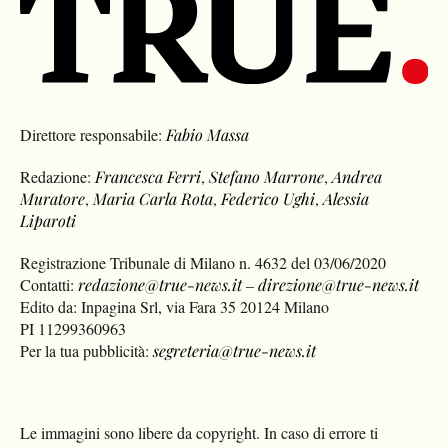
Direttore responsabile:
Fabio Massa
Redazione:
Francesca Ferri
,
Stefano Marrone
,
Andrea
Muratore
,
Maria Carla Rota
,
Federico Ughi
,
Alessia
Liparoti
Registrazione Tribunale di Milano n. 4632 del 03/06/2020
Contatti:
redazione@true-news.it
–
direzione@true-news.it
Edito da: Inpagina Srl, via Fara 35 20124 Milano
PI 11299360963
Per la tua pubblicità:
segreteria@true-news.it
Le immagini sono libere da copyright. In caso di errore ti