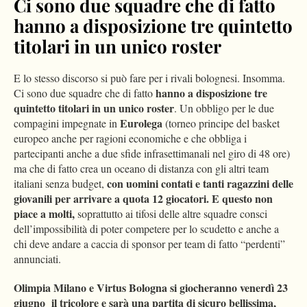
Ci sono due squadre che di fatto
hanno a disposizione tre quintetto
titolari in un unico roster
E lo stesso discorso si può fare per i rivali bolognesi. Insomma.
hanno a disposizione tre
Ci sono due squadre che di fatto
quintetto titolari in un unico roster
. Un obbligo per le due
Eurolega
compagini impegnate in
(torneo principe del basket
europeo anche per ragioni economiche e che obbliga i
partecipanti anche a due sfide infrasettimanali nel giro di 48 ore)
ma che di fatto crea un oceano di distanza con gli altri team
con uomini contati e tanti ragazzini delle
italiani senza budget,
giovanili per arrivare a quota 12 giocatori. E questo non
piace a molti,
soprattutto ai tifosi delle altre squadre consci
dell’impossibilità di poter competere per lo scudetto e anche a
chi deve andare a caccia di sponsor per team di fatto “perdenti”
annunciati.
Olimpia Milano e Virtus Bologna si giocheranno venerdì 23
giugno il tricolore e sarà una partita di sicuro bellissima,