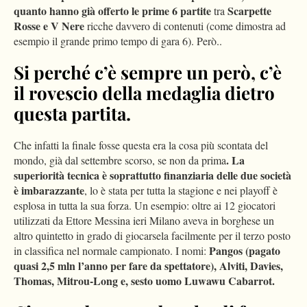
quanto hanno già offerto le prime 6 partite
Scarpette
tra
Rosse e V Nere
ricche davvero di contenuti (come dimostra ad
esempio il grande primo tempo di gara 6). Però..
Si perché c’è sempre un però, c’è
il rovescio della medaglia dietro
questa partita.
Che infatti la finale fosse questa era la cosa più scontata del
. La
mondo, già dal settembre scorso, se non da prima
superiorità tecnica è soprattutto finanziaria delle due società
è imbarazzante
, lo è stata per tutta la stagione e nei playoff è
esplosa in tutta la sua forza. Un esempio: oltre ai 12 giocatori
utilizzati da Ettore Messina ieri Milano aveva in borghese un
altro quintetto in grado di giocarsela facilmente per il terzo posto
Pangos (pagato
in classifica nel normale campionato. I nomi:
quasi 2,5 mln l’anno per fare da spettatore), Alviti, Davies,
Thomas, Mitrou-Long e, sesto uomo Luwawu Cabarrot.