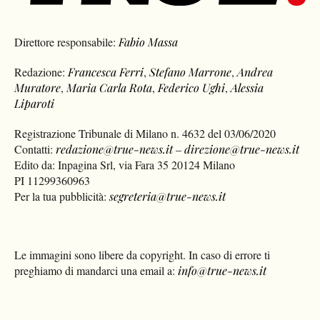
Direttore responsabile:
Fabio Massa
Redazione:
Francesca Ferri
,
Stefano Marrone
,
Andrea
Muratore
,
Maria Carla Rota
,
Federico Ughi
,
Alessia
Liparoti
Registrazione Tribunale di Milano n. 4632 del 03/06/2020
Contatti:
redazione@true-news.it
–
direzione@true-news.it
Edito da: Inpagina Srl, via Fara 35 20124 Milano
PI 11299360963
Per la tua pubblicità:
segreteria@true-news.it
Le immagini sono libere da copyright. In caso di errore ti
preghiamo di mandarci una email a:
info@true-news.it