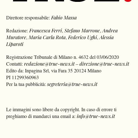
Direttore responsabile:
Fabio Massa
Redazione:
Francesca Ferri
,
Stefano Marrone
,
Andrea
Muratore
,
Maria Carla Rota
,
Federico Ughi
,
Alessia
Liparoti
Registrazione Tribunale di Milano n. 4632 del 03/06/2020
Contatti:
redazione@true-news.it
–
direzione@true-news.it
Edito da: Inpagina Srl, via Fara 35 20124 Milano
PI 11299360963
Per la tua pubblicità:
segreteria@true-news.it
Le immagini sono libere da copyright. In caso di errore ti
preghiamo di mandarci una email a:
info@true-news.it