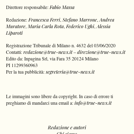
Direttore responsabile:
Fabio Massa
Redazione:
Francesca Ferri
,
Stefano Marrone
,
Andrea
Muratore
,
Maria Carla Rota
,
Federico Ughi
,
Alessia
Liparoti
Registrazione Tribunale di Milano n. 4632 del 03/06/2020
Contatti:
redazione@true-news.it
–
direzione@true-news.it
Edito da: Inpagina Srl, via Fara 35 20124 Milano
PI 11299360963
Per la tua pubblicità:
segreteria@true-news.it
Le immagini sono libere da copyright. In caso di errore ti
preghiamo di mandarci una email a:
info@true-news.it
Redazione e autori
Chi siamo