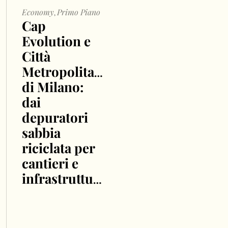
Economy
Primo Piano
,
Cap
Evolution e
Città
Metropolitana
di Milano:
dai
depuratori
sabbia
riciclata per
cantieri e
infrastrutture