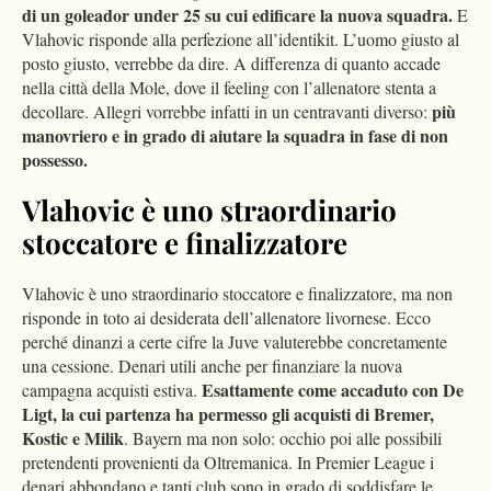
di un goleador under 25 su cui edificare la nuova squadra.
E
Vlahovic risponde alla perfezione all’identikit. L’uomo giusto al
posto giusto, verrebbe da dire. A differenza di quanto accade
nella città della Mole, dove il feeling con l’allenatore stenta a
più
decollare. Allegri vorrebbe infatti in un centravanti diverso:
manovriero e in grado di aiutare la squadra in fase di non
possesso.
Vlahovic è uno straordinario
stoccatore e finalizzatore
Vlahovic è uno straordinario stoccatore e finalizzatore, ma non
risponde in toto ai desiderata dell’allenatore livornese. Ecco
perché dinanzi a certe cifre la Juve valuterebbe concretamente
una cessione. Denari utili anche per finanziare la nuova
Esattamente come accaduto con De
campagna acquisti estiva.
Ligt, la cui partenza ha permesso gli acquisti di Bremer,
Kostic e Milik
. Bayern ma non solo: occhio poi alle possibili
pretendenti provenienti da Oltremanica. In Premier League i
denari abbondano e tanti club sono in grado di soddisfare le