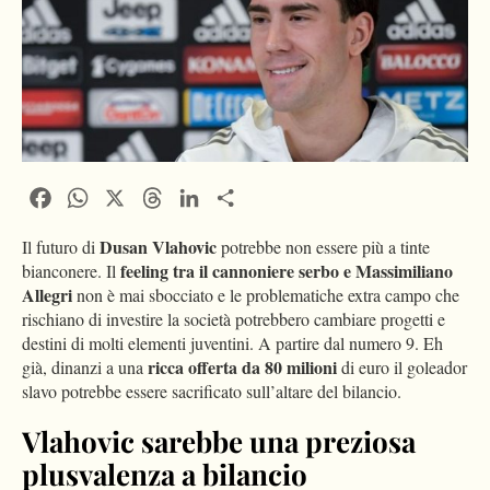
Facebook
WhatsApp
X
Threads
LinkedIn
Condividi
Dusan Vlahovic
Il futuro di
potrebbe non essere più a tinte
feeling tra il cannoniere serbo e Massimiliano
bianconere. Il
Allegri
non è mai sbocciato e le problematiche extra campo che
rischiano di investire la società potrebbero cambiare progetti e
destini di molti elementi juventini. A partire dal numero 9. Eh
ricca offerta da 80 milioni
già, dinanzi a una
di euro il goleador
slavo potrebbe essere sacrificato sull’altare del bilancio.
Vlahovic sarebbe una preziosa
plusvalenza a bilancio