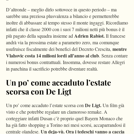
D’altronde – meglio dirlo sottovoce in questo periodo – ma
sarebbe una preziosa plusvalenza a bilancio e permetterebbe
inoltre di abbassare al tempo stesso il monte ingaggi. Ricordiamo
infatti che il classe 2000 con i suoi 7 milioni netti più bonus è il
Adrien Rabiot.
più pagato della squadra insieme ad
Il francese
andrà via la prossima estate a parametro zero, ma comunque
mentre
usufruisce fiscalmente dei benefici del Decreto Crescita,
Vlahovic costa 14 milioni lordi all’anno al club
. Senza contare
i numerosi bonus contrattuali. Insomma, dovesse restare Allegri
in panchina il sacrificio potrebbe diventare realtà.
Un po’ come accaduto l’estate
scorsa con
De Ligt
De Ligt.
Un po’ come accaduto l’estate scorsa con
Un film già
visto e che potrebbe regalare un clamoroso remake. A
corteggiare infatti Dusan c’è proprio quel Bayern Monaco che
ha già fatto shopping a Torino nei mesi scorsi, accaparrandosi il
Un deja-vù. Ora i tedeschi vanno a caccia
centrale olandese.