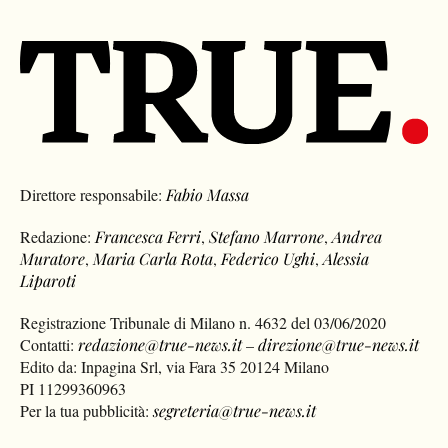
Direttore responsabile:
Fabio Massa
Redazione:
Francesca Ferri
,
Stefano Marrone
,
Andrea
Muratore
,
Maria Carla Rota
,
Federico Ughi
,
Alessia
Liparoti
Registrazione Tribunale di Milano n. 4632 del 03/06/2020
Contatti:
redazione@true-news.it
–
direzione@true-news.it
Edito da: Inpagina Srl, via Fara 35 20124 Milano
PI 11299360963
Per la tua pubblicità:
segreteria@true-news.it