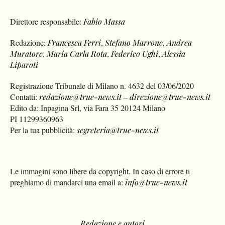
Direttore responsabile:
Fabio Massa
Redazione:
Francesca Ferri
,
Stefano Marrone
,
Andrea
Muratore
,
Maria Carla Rota
,
Federico Ughi
,
Alessia
Liparoti
Registrazione Tribunale di Milano n. 4632 del 03/06/2020
Contatti:
redazione@true-news.it
–
direzione@true-news.it
Edito da: Inpagina Srl, via Fara 35 20124 Milano
PI 11299360963
Per la tua pubblicità:
segreteria@true-news.it
Le immagini sono libere da copyright. In caso di errore ti
preghiamo di mandarci una email a:
info@true-news.it
Redazione e autori