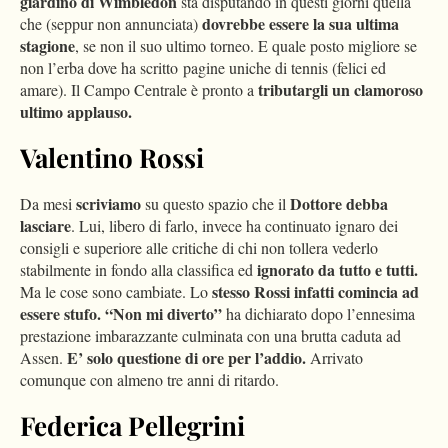
giardino di Wimbledon
sta disputando in questi giorni quella
dovrebbe essere la sua ultima
che (seppur non annunciata)
stagione
, se non il suo ultimo torneo. E quale posto migliore se
non l’erba dove ha scritto pagine uniche di tennis (felici ed
tributargli un clamoroso
amare). Il Campo Centrale è pronto a
ultimo applauso.
Valentino Rossi
scriviamo
Dottore debba
Da mesi
su questo spazio che il
lasciare
. Lui, libero di farlo, invece ha continuato ignaro dei
consigli e superiore alle critiche di chi non tollera vederlo
ignorato da tutto e tutti.
stabilmente in fondo alla classifica ed
stesso Rossi infatti comincia ad
Ma le cose sono cambiate. Lo
essere stufo. “Non mi diverto”
ha dichiarato dopo l’ennesima
prestazione imbarazzante culminata con una brutta caduta ad
E’ solo questione di ore per l’addio.
Assen.
Arrivato
comunque con almeno tre anni di ritardo.
Federica Pellegrini