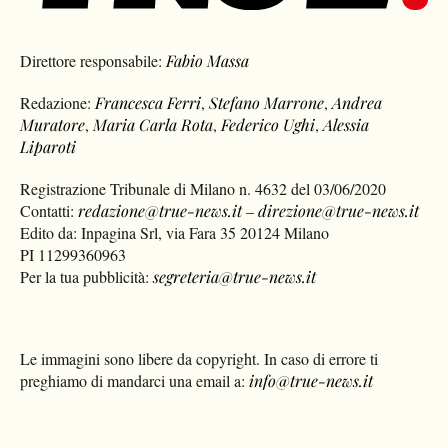
Direttore responsabile:
Fabio Massa
Redazione:
Francesca Ferri
,
Stefano Marrone
,
Andrea
Muratore
,
Maria Carla Rota
,
Federico Ughi
,
Alessia
Liparoti
Registrazione Tribunale di Milano n. 4632 del 03/06/2020
Contatti:
redazione@true-news.it
–
direzione@true-news.it
Edito da: Inpagina Srl, via Fara 35 20124 Milano
PI 11299360963
Per la tua pubblicità:
segreteria@true-news.it
Le immagini sono libere da copyright. In caso di errore ti
preghiamo di mandarci una email a:
info@true-news.it