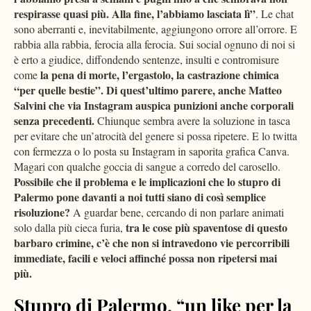
respirasse quasi più. Alla fine, l’abbiamo lasciata lì”
. Le chat
sono aberranti e, inevitabilmente, aggiungono orrore all’orrore. E
rabbia alla rabbia, ferocia alla ferocia. Sui social ognuno di noi si
è erto a giudice, diffondendo sentenze, insulti e contromisure
la pena di morte, l’ergastolo, la castrazione chimica
come
“per quelle bestie”. Di quest’ultimo parere, anche Matteo
Salvini che via Instagram auspica punizioni anche corporali
senza precedenti.
Chiunque sembra avere la soluzione in tasca
per evitare che un’atrocità del genere si possa ripetere. E lo twitta
con fermezza o lo posta su Instagram in saporita grafica Canva.
Magari con qualche goccia di sangue a corredo del carosello.
Possibile che il problema e le implicazioni che lo stupro di
Palermo pone davanti a noi tutti siano di così semplice
risoluzione?
A guardar bene, cercando di non parlare animati
tra le cose più spaventose di questo
solo dalla più cieca furia,
barbaro crimine, c’è che non si intravedono vie percorribili
immediate, facili e veloci affinché possa non ripetersi mai
più.
Stupro di Palermo, “un like per la