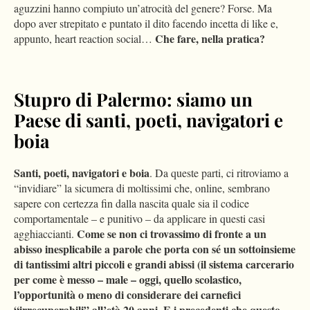
aguzzini hanno compiuto un’atrocità del genere? Forse. Ma
dopo aver strepitato e puntato il dito facendo incetta di like e,
Che fare, nella pratica?
appunto, heart reaction social…
Stupro di Palermo: siamo un
Paese di santi, poeti, navigatori e
boia
Santi, poeti, navigatori e boia
. Da queste parti, ci ritroviamo a
“invidiare” la sicumera di moltissimi che, online, sembrano
sapere con certezza fin dalla nascita quale sia il codice
comportamentale – e punitivo – da applicare in questi casi
Come se non ci trovassimo di fronte a un
agghiaccianti.
abisso inesplicabile a parole che porta con sé un sottoinsieme
di tantissimi altri piccoli e grandi abissi (il sistema carcerario
per come è messo – male – oggi, quello scolastico,
l’opportunità o meno di considerare dei carnefici
“irrecuperabili” all’età 20 anni. E i precedenti che questo