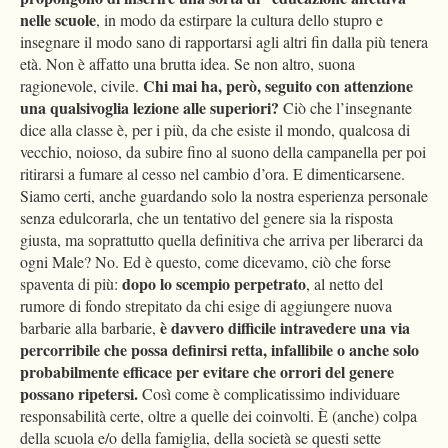
nelle scuole
, in modo da estirpare la cultura dello stupro e
insegnare il modo sano di rapportarsi agli altri fin dalla più tenera
età. Non è affatto una brutta idea. Se non altro, suona
Chi mai ha, però, seguito con attenzione
ragionevole, civile.
una qualsivoglia lezione alle superiori?
Ciò che l’insegnante
dice alla classe è, per i più, da che esiste il mondo, qualcosa di
vecchio, noioso, da subire fino al suono della campanella per poi
ritirarsi a fumare al cesso nel cambio d’ora. E dimenticarsene.
Siamo certi, anche guardando solo la nostra esperienza personale
senza edulcorarla, che un tentativo del genere sia la risposta
giusta, ma soprattutto quella definitiva che arriva per liberarci da
ogni Male? No. Ed è questo, come dicevamo, ciò che forse
dopo lo scempio perpetrato
spaventa di più:
, al netto del
rumore di fondo strepitato da chi esige di aggiungere nuova
è davvero difficile intravedere una via
barbarie alla barbarie,
percorribile che possa definirsi retta, infallibile o anche solo
probabilmente efficace per evitare che orrori del genere
possano ripetersi.
Così come è complicatissimo individuare
responsabilità certe, oltre a quelle dei coinvolti. È (anche) colpa
della scuola e/o della famiglia, della società se questi sette