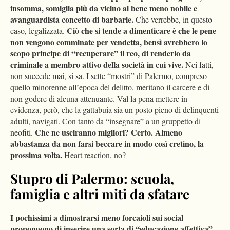
insomma, somiglia più da vicino al bene meno nobile e
avanguardista concetto di barbarie.
Che verrebbe, in questo
Ciò che si tende a dimenticare è che le pene
caso, legalizzata.
non vengono comminate per vendetta, bensì avrebbero lo
scopo principe di “recuperare” il reo, di renderlo da
criminale a membro attivo della società in cui vive.
Nei fatti,
non succede mai, si sa. I sette “mostri” di Palermo, compreso
quello minorenne all’epoca del delitto, meritano il carcere e di
non godere di alcuna attenuante. Val la pena mettere in
evidenza, però, che la gattabuia sia un posto pieno di delinquenti
adulti, navigati. Con tanto da “insegnare” a un gruppetto di
Che ne usciranno migliori? Certo. Almeno
neofiti.
abbastanza da non farsi beccare in modo così cretino, la
prossima volta.
Heart reaction, no?
Stupro di Palermo: scuola,
famiglia e altri miti da sfatare
I pochissimi a dimostrarsi meno forcaioli sui social
propongono di inserire una sorta di “educazione affettiva”