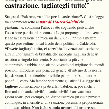
castrazione, tagliategli tutto!”
Stupro di Palermo, “un like per la castrazione”.
Così si legge
tra i commenti sotto al
post di Matteo Salvini
che,
giustamente, condanna l’atroce fatto cogliendo però anche
l’occasione per ricordare come la Lega proponga di far diventare
legge la castrazione chimica sin dal 2005 (il primo a mettere
questo provvedimento sul tavolo della politica fu Calderoli).
“Dovete tagliargli tutto, ci vorrebbe l’evirazione”
, scrivono
altri in uno tsunami di brutalità che raccoglie migliaia di heart
reaction a singolo intervento. Nonostante la più che
comprensibile rabbia, non stiamo vivendo nel migliore dei mondi
possibili. Introdurre una pena del genere all’interno della nostra
legislazione, la renderebbe possibile per punire “stupratori e
La legge del
pedofili”, certo. Ma farebbe veramente giustizia?
taglione
cominciarono a praticarla i babilonesi, poi anche i
Romani e, di antica civiltà in antica civiltà è arrivata fino ai
giorni nostri, per esempio, nel diritto islamico (in cui è prevista,
comunque, in alternativa, una sanzione pecuniaria proporzionata
Non è che sappia proprio di progresso,
all’offesa subita).