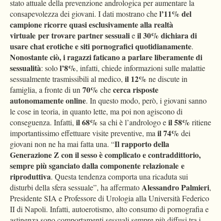
stato attuale della prevenzione andrologica per aumentare la
l’11% del
consapevolezza dei giovani. I dati mostrano che
campione
ricorre quasi esclusivamente alla realtà
virtuale per trovare partner sessuali
il 30% dichiara di
e
usare chat erotiche e siti pornografici quotidianamente
.
Nonostante ciò, i ragazzi faticano a parlare liberamente di
sessualità
l’8%
: solo
, infatti, chiede informazioni sulle malattie
il 12%
sessualmente trasmissibili al medico,
ne discute in
70%
cerca risposte
famiglia, a fronte di un
che
autonomamente online
. In questo modo, però, i giovani sanno
le cose in teoria, in quanto lette, ma poi non agiscono di
il 68%
il 58%
conseguenza. Infatti,
sa chi è l’andrologo e
ritiene
il 74%
importantissimo effettuare visite preventive, ma
dei
Il rapporto della
giovani non ne ha mai fatta una. “
Generazione Z con il sesso è complicato e contraddittorio,
sempre più sganciato dalla componente relazionale e
riproduttiva
. Questa tendenza comporta una ricaduta sui
Alessandro Palmieri
disturbi della sfera sessuale”, ha affermato
,
Presidente SIA e Professore di Urologia alla Università Federico
II di Napoli. Infatti, autoerotismo, alto consumo di pornografia e
astinenza sono comportamenti sessuali sempre più diffusi tra i