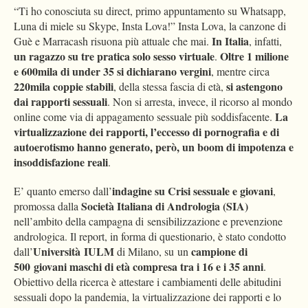
“Ti ho conosciuta su direct, primo appuntamento su Whatsapp,
Luna di miele su Skype, Insta Lova!” Insta Lova, la canzone di
In Italia
Guè e Marracash risuona più attuale che mai.
, infatti,
un ragazzo su tre pratica solo sesso virtuale
Oltre 1 milione
.
e 600mila di under 35 si dichiarano vergini
, mentre circa
220mila coppie stabili
si astengono
, della stessa fascia di età,
dai rapporti sessuali
. Non si arresta, invece, il ricorso al mondo
La
online come via di appagamento sessuale più soddisfacente.
virtualizzazione dei rapporti, l’eccesso di pornografia e di
autoerotismo hanno generato, però, un boom di impotenza e
insoddisfazione reali
.
indagine su Crisi sessuale e giovani
E’ quanto emerso dall’
,
Società Italiana di Andrologia (SIA)
promossa dalla
nell’ambito della campagna di sensibilizzazione e prevenzione
andrologica. Il report, in forma di questionario, è stato condotto
Università IULM
campione di
dall’
di Milano, su un
500 giovani maschi di età compresa tra i 16 e i 35 anni
.
Obiettivo della ricerca è attestare i cambiamenti delle abitudini
sessuali dopo la pandemia, la virtualizzazione dei rapporti e lo