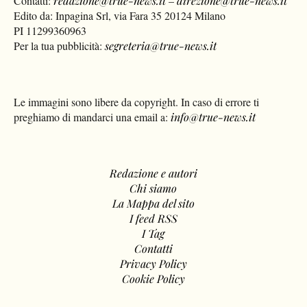
Contatti:
redazione@true-news.it
–
direzione@true-news.it
Edito da: Inpagina Srl, via Fara 35 20124 Milano
PI 11299360963
Per la tua pubblicità:
segreteria@true-news.it
Le immagini sono libere da copyright. In caso di errore ti
preghiamo di mandarci una email a:
info@true-news.it
Redazione e autori
Chi siamo
La Mappa del sito
I feed RSS
I Tag
Contatti
Privacy Policy
Cookie Policy