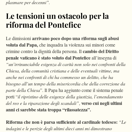
plasmare per decenni”.
Le tensioni un ostacolo per la
riforma del Pontefice
arrivano poco dopo una riforma sugli abusi
Le dimissioni
voluta dal Papa,
che inquadra la violenza sui minori come
cambio del Diritto
crimine contro la dignità della persona. Il
penale vaticano è stato voluto dal Pontefice
all’insegna di
“un’irrinunciabile esigenza di carità non solo nei confronti della
Chiesa, della comunità cristiana e delle eventuali vittime, ma
anche nei confronti di chi ha commesso un delitto, che ha
bisogno all’un tempo della misericordia che della correzione da
parte della Chiesa
”. Il Papa ha aggiunto come il sistema penale
porti “
il ripristino delle esigenze della giustizia, l’emendamento
verso cui negli ultimi
del reo e la riparazione degli scandali”
,
anni ci sarebbe stata troppa “rilassatezza”.
Riforma che non è parsa sufficiente al cardinale tedesco:
“Le
indagini e le perizie degli ultimi dieci anni mi dimostrano