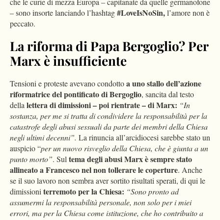
che le curie di mezza Europa – capitanate da quelle germanofone
#LoveIsNoSin,
– sono insorte lanciando l’hashtag
l’amore non è
peccato.
La riforma di Papa Bergoglio? Per
Marx è insufficiente
a uno stallo dell’azione
Tensioni e proteste avevano condotto
riformatrice del pontificato di Bergoglio
, sancita dal testo
lettera di dimissioni – poi rientrate – di Marx:
della
“In
sostanza, per me si tratta di condividere la responsabilità per la
catastrofe degli abusi sessuali da parte dei membri della Chiesa
negli ultimi decenni”.
La rinuncia all’arcidiocesi sarebbe stato un
auspicio “
per un nuovo risveglio della Chiesa, che è giunta a un
tema degli abusi Marx è sempre stato
punto morto”
. Sul
allineato a Francesco nel non tollerare le coperture
. Anche
se il suo lavoro non sembra aver sortito risultati sperati, di qui le
terremoto per la Chiesa:
dimissioni
“Sono pronto ad
assumermi la responsabilità personale, non solo per i miei
errori, ma per la Chiesa come istituzione, che ho contribuito a