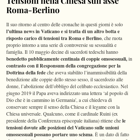
Tensioni nella Chiesa sull’asse
Roma-Berlino
Il suo ritorno al centro delle cronache in questi giorni è solo
l’ultima news in Vaticano e si tratta di un altro botta e
risposto carico di tensioni tra Roma e Berlino
, che ruota
proprio intorno a una serie di controversie su sessualità e
famiglia. Il 10 maggio decine di sacerdoti tedeschi hanno
benedetto pubblicamente centinaia di coppie omosessuali,
in
contrasto con il Responsum della congregazione per la
Dottrina della fede
che aveva stabilito l’inammissibilità della
benedizione alle coppie dello stesso sesso, il sacerdozio alle
donne, l’abolizione dell’obbligo del celibato ecclesiastico. Nel
giugno 2019 il Papa aveva indirizzato una lettera ‘al popolo di
Dio che è in cammino in Germania’, a cui chiedeva di
conservare sempre il senso della Chiesa e il legame con la
Chiesa universale. Qualcuno, come il cardinale Ruini (ex
le
presidente della Conferenza episcopale italiana) ritiene che
tensioni dovute alle posizioni del Vaticano sulle unioni
omossessuali possano portare uno scisma
. È un dato di fatto