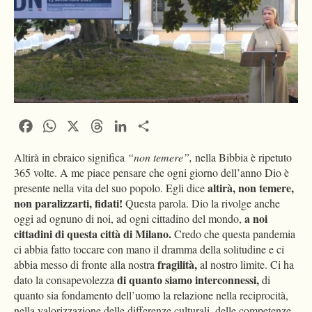
Facebook
WhatsApp
X
Threads
LinkedIn
Condividi
Altirà in ebraico significa
“non temere”,
nella Bibbia è ripetuto
365 volte. A me piace pensare che ogni giorno dell’anno Dio è
altirà, non temere,
presente nella vita del suo popolo. Egli dice
non paralizzarti, fidati!
Questa parola. Dio la rivolge anche
a noi
oggi ad ognuno di noi, ad ogni cittadino del mondo,
cittadini di questa città di Milano.
Credo che questa pandemia
ci abbia fatto toccare con mano il dramma della solitudine e ci
fragilità,
abbia messo di fronte alla nostra
al nostro limite. Ci ha
di quanto siamo interconnessi,
dato la consapevolezza
di
quanto sia fondamento dell’uomo la relazione nella reciprocità,
nella valorizzazione delle differenze culturali, delle competenze