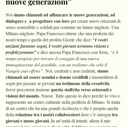
nuove generazioni”
siamo chiamati ad affiancare le nuove generazioni, ad
Noi
dialogare e a progettare con loro
per creare nuovi orizzonti di
senso sostenibile e solidali per costruire un futuro migliore. Una
Milano migliore. Papa Francesco ritiene che una profezia dei
nostri tempi e quella del profeta Gioele che dice:
“I vostri
anziani faranno sogni, I vostri giovani avranno visioni e
profetizzeranno”
e dice ancora Papa Francesco con forza,
“è il
tempo propizio per trovare il coraggio di una nuova
immaginazione del possibile, con un realismo che solo il
siamo
Vangelo può offrire”
. Noi, credenti e non credenti,
chiamati ad essere uomini e donne credibili
e trasmettitori di
un testimone della creatività
sogni per passare ai giovani
.
questa staffetta verso orizzonti e
Serve percorrere insieme
visioni del mondo
. Nuove. Tutto questo lo dico perché lo vivo e
rappresento un centro culturale nella periferia di Milano. Si tratta
di un centro che ha una grande ricchezza e che è proprio quella
relazione tra i nostri collaboratori
tra
della
dove c’è sinergia
giovani e meno giovani.
In un’unità di intenti, allora il mio
augurio il mio auspicio è che la città di Milano possa vivere un