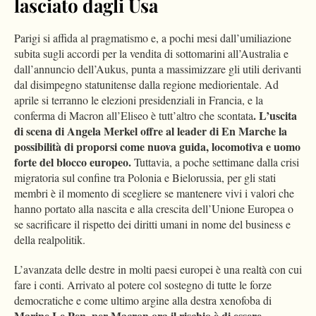
lasciato dagli Usa
Parigi si affida al pragmatismo e, a pochi mesi dall’umiliazione
subita sugli accordi per la vendita di sottomarini all’Australia e
dall’annuncio dell’Aukus, punta a massimizzare gli utili derivanti
dal disimpegno statunitense dalla regione mediorientale. Ad
aprile si terranno le elezioni presidenziali in Francia, e la
. L’uscita
conferma di Macron all’Eliseo è tutt’altro che scontata
di scena di Angela Merkel offre al leader di En Marche la
possibilità di proporsi come nuova guida, locomotiva e uomo
forte del blocco europeo.
Tuttavia, a poche settimane dalla crisi
migratoria sul confine tra Polonia e Bielorussia, per gli stati
membri è il momento di scegliere se mantenere vivi i valori che
hanno portato alla nascita e alla crescita dell’Unione Europea o
se sacrificare il rispetto dei diritti umani in nome del business e
della realpolitik.
L’avanzata delle destre in molti paesi europei è una realtà con cui
fare i conti. Arrivato al potere col sostegno di tutte le forze
democratiche e come ultimo argine alla destra xenofoba di
Marine Le Pen
per Macron ora il rischio è di essere
,