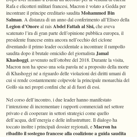
Rafa e elicotteri militari francesi, Macron è volato a Gedda per
Mohammed Bin
incontrare il principe ereditario saudita
Salman
. A distanza di un anno dal conferimento all’Eliseo della
Legion d’Onore
Abdel Fattah al Sisi,
al rais
che aveva
scatenato l’ira di gran parte dell’opinione pubblica europea, il
presidente francese entra ancora nell’occhio del ciclone
diventando il primo leader occidentale a incontrare il rampollo
Jamal
saudita dopo il brutale omicidio del giornalista
Khashoggi
, avvenuto nell’ottobre del 2018. Durante la visita,
Macron non ha speso una sola parola né a proposito della morte
di Khashoggi né a riguardo delle violazioni dei diritti umani di
cui si rende costantemente colpevole la principale monarchia del
Golfo sia nei propri confini che al di fuori di essi.
Nel corso dell’incontro, i due leader hanno manifestato
l’intenzione di incrementare i rapporti commerciali nel settore
privato e di cooperare in settori strategici come quello
dell’acqua, dell’energia e delle infrastrutture. Il dialogo ha
Macron ha
toccato inoltre i principali dossier regionali, e
ribadito il sostegno francese alla coalizione a guida saudita