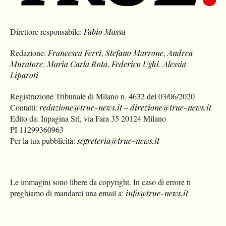
Direttore responsabile:
Fabio Massa
Redazione:
Francesca Ferri
,
Stefano Marrone
,
Andrea
Muratore
,
Maria Carla Rota
,
Federico Ughi
,
Alessia
Liparoti
Registrazione Tribunale di Milano n. 4632 del 03/06/2020
Contatti:
redazione@true-news.it
–
direzione@true-news.it
Edito da: Inpagina Srl, via Fara 35 20124 Milano
PI 11299360963
Per la tua pubblicità:
segreteria@true-news.it
Le immagini sono libere da copyright. In caso di errore ti
preghiamo di mandarci una email a:
info@true-news.it