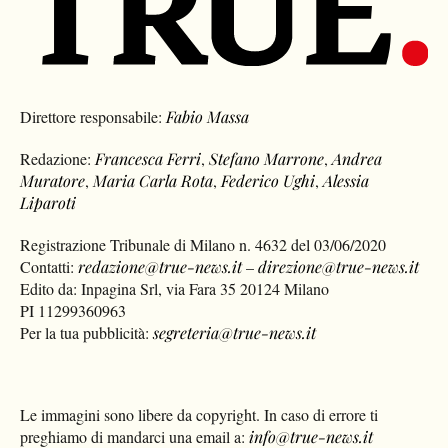
Direttore responsabile:
Fabio Massa
Redazione:
Francesca Ferri
,
Stefano Marrone
,
Andrea
Muratore
,
Maria Carla Rota
,
Federico Ughi
,
Alessia
Liparoti
Registrazione Tribunale di Milano n. 4632 del 03/06/2020
Contatti:
redazione@true-news.it
–
direzione@true-news.it
Edito da: Inpagina Srl, via Fara 35 20124 Milano
PI 11299360963
Per la tua pubblicità:
segreteria@true-news.it
Le immagini sono libere da copyright. In caso di errore ti
preghiamo di mandarci una email a:
info@true-news.it