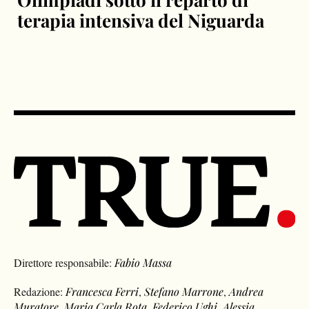
terapia intensiva del Niguarda
Direttore responsabile:
Fabio Massa
Redazione:
Francesca Ferri
,
Stefano Marrone
,
Andrea
Muratore
,
Maria Carla Rota
,
Federico Ughi
,
Alessia