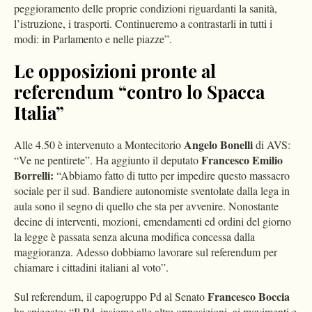
peggioramento delle proprie condizioni riguardanti la sanità,
l’istruzione, i trasporti. Continueremo a contrastarli in tutti i
modi: in Parlamento e nelle piazze”.
Le opposizioni pronte al
referendum “contro lo Spacca
Italia”
Angelo Bonelli
Alle 4.50 è intervenuto a Montecitorio
di AVS:
Francesco Emilio
“Ve ne pentirete”. Ha aggiunto il deputato
Borrelli:
“Abbiamo fatto di tutto per impedire questo massacro
sociale per il sud. Bandiere autonomiste sventolate dalla lega in
aula sono il segno di quello che sta per avvenire. Nonostante
decine di interventi, mozioni, emendamenti ed ordini del giorno
la legge è passata senza alcuna modifica concessa dalla
maggioranza. Adesso dobbiamo lavorare sul referendum per
chiamare i cittadini italiani al voto”.
Francesco Boccia
Sul referendum, il capogruppo Pd al Senato
ha spiegato: “Il Pd, insieme alle altre opposizioni, ai movimenti e