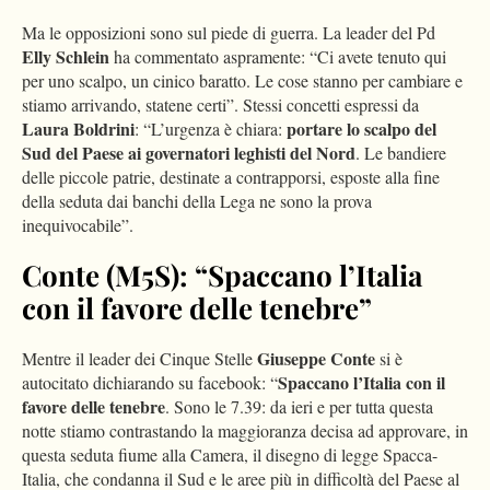
Ma le opposizioni sono sul piede di guerra. La leader del Pd
Elly Schlein
ha commentato aspramente: “Ci avete tenuto qui
per uno scalpo, un cinico baratto. Le cose stanno per cambiare e
stiamo arrivando, statene certi”. Stessi concetti espressi da
Laura Boldrini
portare lo scalpo del
: “L’urgenza è chiara:
Sud del Paese ai governatori leghisti del Nord
. Le bandiere
delle piccole patrie, destinate a contrapporsi, esposte alla fine
della seduta dai banchi della Lega ne sono la prova
inequivocabile”.
Conte (M5S): “Spaccano l’Italia
con il favore delle tenebre”
Giuseppe Conte
Mentre il leader dei Cinque Stelle
si è
Spaccano l’Italia con il
autocitato dichiarando su facebook: “
favore delle tenebre
. Sono le 7.39: da ieri e per tutta questa
notte stiamo contrastando la maggioranza decisa ad approvare, in
questa seduta fiume alla Camera, il disegno di legge Spacca-
Italia, che condanna il Sud e le aree più in difficoltà del Paese al