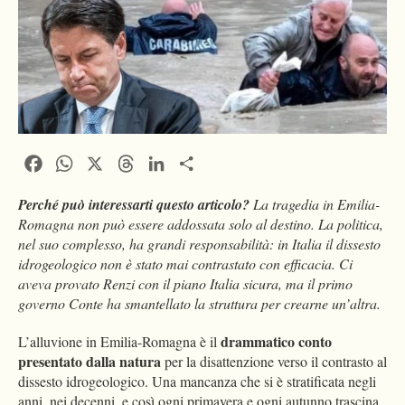
Facebook
WhatsApp
X
Threads
LinkedIn
Condividi
Perché può interessarti questo articolo?
La tragedia in Emilia-
Romagna non può essere addossata solo al destino. La politica,
nel suo complesso, ha grandi responsabilità: in Italia il dissesto
idrogeologico non è stato mai contrastato con efficacia. Ci
aveva provato Renzi con il piano Italia sicura, ma il primo
governo Conte ha smantellato la struttura per crearne un’altra.
drammatico conto
L’alluvione in Emilia-Romagna è il
presentato dalla natura
per la disattenzione verso il contrasto al
dissesto idrogeologico. Una mancanza che si è stratificata negli
anni, nei decenni, e così ogni primavera e ogni autunno trascina