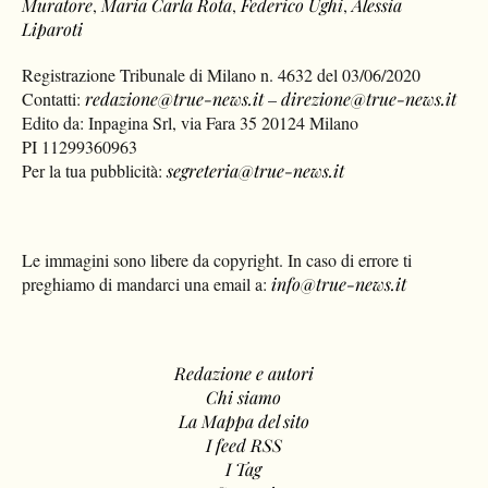
Muratore
,
Maria Carla Rota
,
Federico Ughi
,
Alessia
Liparoti
Registrazione Tribunale di Milano n. 4632 del 03/06/2020
Contatti:
redazione@true-news.it
–
direzione@true-news.it
Edito da: Inpagina Srl, via Fara 35 20124 Milano
PI 11299360963
Per la tua pubblicità:
segreteria@true-news.it
Le immagini sono libere da copyright. In caso di errore ti
preghiamo di mandarci una email a:
info@true-news.it
Redazione e autori
Chi siamo
La Mappa del sito
I feed RSS
I Tag