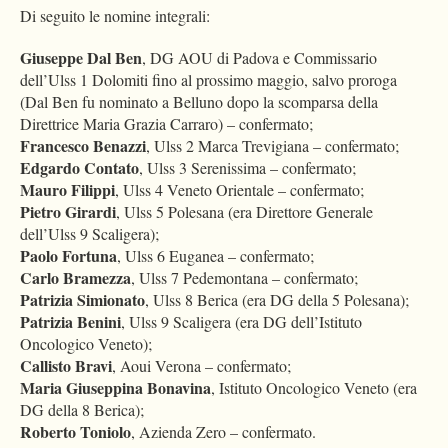
Di seguito le nomine integrali:
Giuseppe Dal Ben
, DG AOU di Padova e Commissario
dell’Ulss 1 Dolomiti fino al prossimo maggio, salvo proroga
(Dal Ben fu nominato a Belluno dopo la scomparsa della
Direttrice Maria Grazia Carraro) – confermato;
Francesco Benazzi
, Ulss 2 Marca Trevigiana – confermato;
Edgardo Contato
, Ulss 3 Serenissima – confermato;
Mauro Filippi
, Ulss 4 Veneto Orientale – confermato;
Pietro Girardi
, Ulss 5 Polesana (era Direttore Generale
dell’Ulss 9 Scaligera);
Paolo Fortuna
, Ulss 6 Euganea – confermato;
Carlo Bramezza
, Ulss 7 Pedemontana – confermato;
Patrizia Simionato
, Ulss 8 Berica (era DG della 5 Polesana);
Patrizia Benini
, Ulss 9 Scaligera (era DG dell’Istituto
Oncologico Veneto);
Callisto Bravi
, Aoui Verona – confermato;
Maria Giuseppina Bonavina
, Istituto Oncologico Veneto (era
DG della 8 Berica);
Roberto Toniolo
, Azienda Zero – confermato.