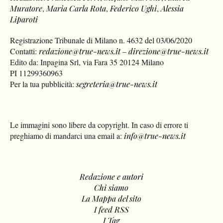
Muratore
,
Maria Carla Rota
,
Federico Ughi
,
Alessia
Liparoti
Registrazione Tribunale di Milano n. 4632 del 03/06/2020
Contatti:
redazione@true-news.it
–
direzione@true-news.it
Edito da: Inpagina Srl, via Fara 35 20124 Milano
PI 11299360963
Per la tua pubblicità:
segreteria@true-news.it
Le immagini sono libere da copyright. In caso di errore ti
preghiamo di mandarci una email a:
info@true-news.it
Redazione e autori
Chi siamo
La Mappa del sito
I feed RSS
I Tag