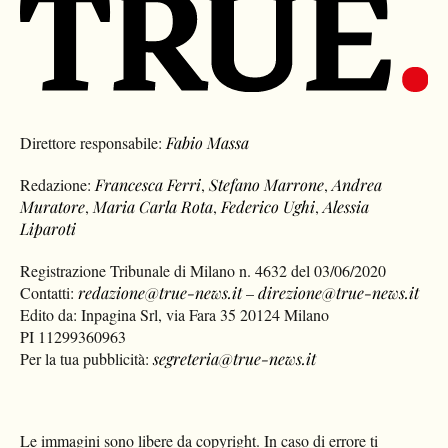
Direttore responsabile:
Fabio Massa
Redazione:
Francesca Ferri
,
Stefano Marrone
,
Andrea
Muratore
,
Maria Carla Rota
,
Federico Ughi
,
Alessia
Liparoti
Registrazione Tribunale di Milano n. 4632 del 03/06/2020
Contatti:
redazione@true-news.it
–
direzione@true-news.it
Edito da: Inpagina Srl, via Fara 35 20124 Milano
PI 11299360963
Per la tua pubblicità:
segreteria@true-news.it
Le immagini sono libere da copyright. In caso di errore ti