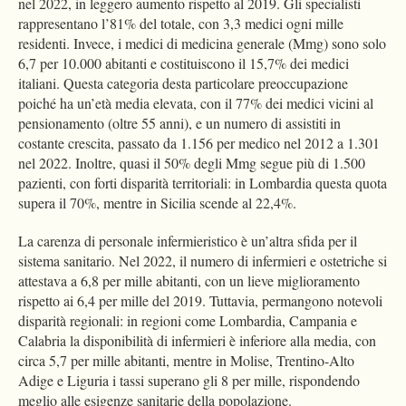
nel 2022, in leggero aumento rispetto al 2019. Gli specialisti
rappresentano l’81% del totale, con 3,3 medici ogni mille
residenti. Invece, i medici di medicina generale (Mmg) sono solo
6,7 per 10.000 abitanti e costituiscono il 15,7% dei medici
italiani. Questa categoria desta particolare preoccupazione
poiché ha un’età media elevata, con il 77% dei medici vicini al
pensionamento (oltre 55 anni), e un numero di assistiti in
costante crescita, passato da 1.156 per medico nel 2012 a 1.301
nel 2022. Inoltre, quasi il 50% degli Mmg segue più di 1.500
pazienti, con forti disparità territoriali: in Lombardia questa quota
supera il 70%, mentre in Sicilia scende al 22,4%.
La carenza di personale infermieristico è un’altra sfida per il
sistema sanitario. Nel 2022, il numero di infermieri e ostetriche si
attestava a 6,8 per mille abitanti, con un lieve miglioramento
rispetto ai 6,4 per mille del 2019. Tuttavia, permangono notevoli
disparità regionali: in regioni come Lombardia, Campania e
Calabria la disponibilità di infermieri è inferiore alla media, con
circa 5,7 per mille abitanti, mentre in Molise, Trentino-Alto
Adige e Liguria i tassi superano gli 8 per mille, rispondendo
meglio alle esigenze sanitarie della popolazione.