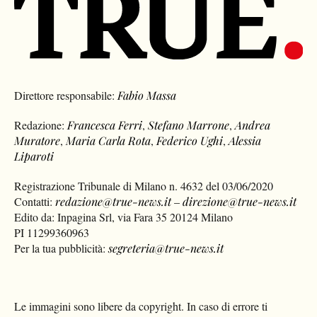
Direttore responsabile:
Fabio Massa
Redazione:
Francesca Ferri
,
Stefano Marrone
,
Andrea
Muratore
,
Maria Carla Rota
,
Federico Ughi
,
Alessia
Liparoti
Registrazione Tribunale di Milano n. 4632 del 03/06/2020
Contatti:
redazione@true-news.it
–
direzione@true-news.it
Edito da: Inpagina Srl, via Fara 35 20124 Milano
PI 11299360963
Per la tua pubblicità:
segreteria@true-news.it
Le immagini sono libere da copyright. In caso di errore ti