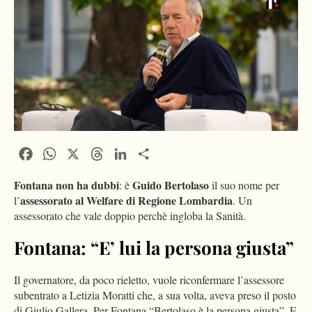
Facebook
WhatsApp
X
Threads
LinkedIn
Condividi
Fontana non ha dubbi
Guido Bertolaso
: è
il suo nome per
assessorato al Welfare di Regione Lombardia
l’
. Un
assessorato che vale doppio perchè ingloba la Sanità.
Fontana: “E’ lui la persona giusta”
Il governatore, da poco rieletto, vuole riconfermare l’assessore
subentrato a Letizia Moratti che, a sua volta, aveva preso il posto
di Giulio Gallera. Per Fontana “Bertolaso è la persona giusta”. E