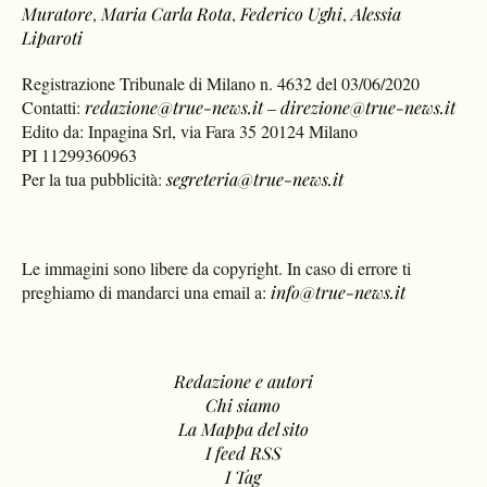
Muratore
,
Maria Carla Rota
,
Federico Ughi
,
Alessia
Liparoti
Registrazione Tribunale di Milano n. 4632 del 03/06/2020
Contatti:
redazione@true-news.it
–
direzione@true-news.it
Edito da: Inpagina Srl, via Fara 35 20124 Milano
PI 11299360963
Per la tua pubblicità:
segreteria@true-news.it
Le immagini sono libere da copyright. In caso di errore ti
preghiamo di mandarci una email a:
info@true-news.it
Redazione e autori
Chi siamo
La Mappa del sito
I feed RSS
I Tag