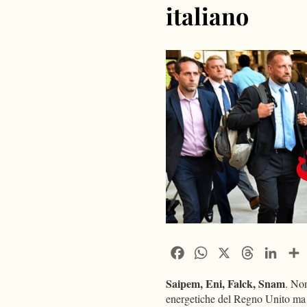
italiano
Facebook
WhatsApp
X
Threads
Linke
Saipem, Eni, Falck, Snam
. Non
energetiche del Regno Unito ma 