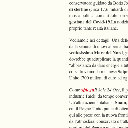
conservatore guidato da Boris Jo
di sterline
(circa 17,6 miliardi d
mossa politica con cui Johnson vu
gestione del Covid-19
.La notizi
proprio tante realtà italiane.
Vediamole nei dettagli. Una dell
dalla semina di nuovi alberi al ba
ventosissimo Mare del Nord
, 
dovrebbe quadruplicare la quanti
“abbastanza da dare energie a tut
Saip
corsa troviamo la milanese
Unito (700 milioni di euro ad og
Come
spiega
Il Sole 24 Ore
, il
industrie Falck, da tempo converti
Snam
Un’altra azienda italiana,
,
cui il Regno Unito punta di otte
qui alle prese con la nuova front
dall’atmosfera, conservato e trat
nord-est del Paese e un settore in