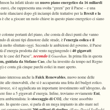
nuovo piano energetico da 16 miliardi
hnson ha infatti ideato un
i euro), che rappresenta una svolta “green” per il Paese – e una
Brexit e la
ole rilanciarsi dopo gli inciampi delle trattative per la
a è che a giocare un ruolo chiave in questo piano energetico ci siano
e colonne portanti del piano, che consta di dieci punti che vanno
l’energia eolica e il
ndo di alcuni tipi dimotore dalle strade, è
già molto sfruttato oggi. Secondo le ambizioni del governo, il Paese
40 gigawatt
tà d’energia prodotta dal vento raggiungendo i
:
te le case del Paese”,
secondo
il
Guardian
. In prima fila in questa
em, guidata da Stefano Cao
, che ha investito da tempo nel Regno
gi) e conta già cinque parchi eolici in mare aperto.
Falck Renewables
 piano interessa anche la
, nuovo nome delle
te alle rinnovabili, che si è accaparrata una fetta del budget eolico.
 invece, si è aggiudicata un importante investimento sull’idrogeno, da
Eni
nere fino a 5 gigawatt d’energia. Infine, troviamo ovviamente
,
stoccaggio di CO2
iera ambientalista: lo
, che viene assorbito
tato. In questo caso, si parla di un mega impianto in alto mare nel
200 milioni di sterline
 cui saranno investiti
.
(Foto: David Sedlecký