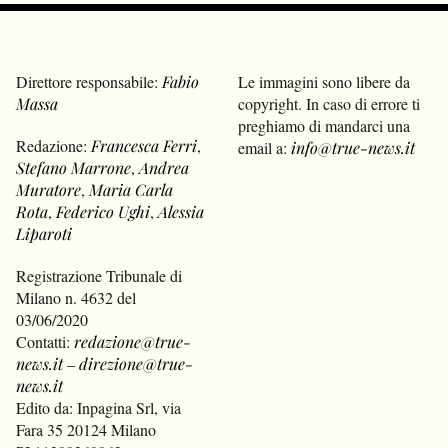
Direttore responsabile:
Fabio
Le immagini sono libere da
Massa
copyright. In caso di errore ti
preghiamo di mandarci una
Redazione:
Francesca Ferri
,
email a:
info@true-news.it
Stefano Marrone
,
Andrea
Muratore
,
Maria Carla
Rota
,
Federico Ughi
,
Alessia
Liparoti
Registrazione Tribunale di
Milano n. 4632 del
03/06/2020
Contatti:
redazione@true-
news.it
–
direzione@true-
news.it
Edito da: Inpagina Srl, via
Fara 35 20124 Milano