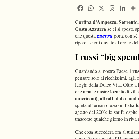
Facebook
WhatsApp
X
Threads
Linke
Cortina d’Ampezzo, Sorrento, 
Costa Azzurra
se ci si sposta 
che questa
guerra
porta con sé,
ripercussioni dovute al crollo de
I russi “big spen
rus
Guardando al nostro Paese, i
pensare solo ai ricchissimi, agli 
luoghi della Dolce Vita. Oltre a l
che ama le nostre località di vill
americani), attratti dalla moda,
spinta al turismo russo in Italia f
agosto del 2003: lo zar fu ospite
trascorso qualche giorno in riva 
Che cosa succederà ora al turism
dopo l’invasione dell’Ucraina e d