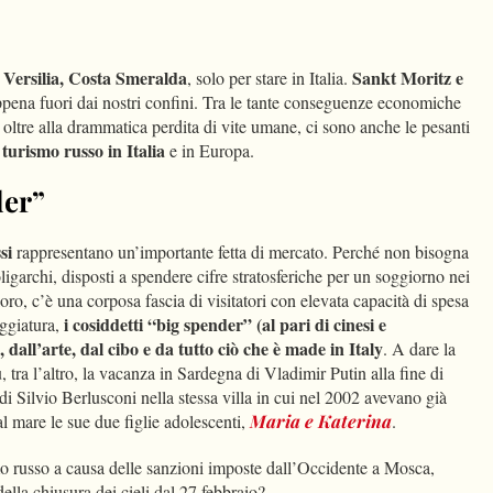
dIn
Condividi
Versilia, Costa Smeralda
Sankt Moritz e
, solo per stare in Italia.
appena fuori dai nostri confini. Tra le tante conseguenze economiche
 oltre alla drammatica perdita di vite umane, ci sono anche le pesanti
turismo russo in Italia
l
e in Europa.
der”
si
rappresentano un’importante fetta di mercato. Perché non bisogna
oligarchi, disposti a spendere cifre stratosferiche per un soggiorno nei
oro, c’è una corposa fascia di visitatori con elevata capacità di spesa
i cosiddetti “big spender” (al pari di cinesi e
eggiatura,
 dall’arte, dal cibo e da tutto ciò che è made in Italy
. A dare la
u, tra l’altro, la vacanza in Sardegna di Vladimir Putin alla fine di
 di Silvio Berlusconi nella stessa villa in cui nel 2002 avevano già
al mare le sue due figlie adolescenti,
Maria e Katerina
.
o russo a causa delle sanzioni imposte dall’Occidente a Mosca,
ella chiusura dei cieli dal 27 febbraio?