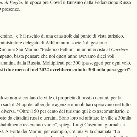
turismo
o di Puglia
. In epoca pre-Covid il
dalla Federazione Russa
9 presenze.
ucraino,
c’è il rischio di una catastrofe dal punto di vista turistico,
inistratore delegato di AIRIminum, società di gestione
Rimini e San Marino “Federico Fellini”, in un’intervista al
Corriere
’impatto, basta pensare che noi quest’anno avevamo dieci voli
arantina dalla Russia. Moltiplicati per 300 (passeggeri per ogni volo,
esti due mercati nel 2022 avrebbero cubato 300 mila passeggeri”.
ove non si contano le ville di proprietà di russi o ucraini, per la
sarà il 24 aprile, alberghi e agenzie immobiliari speravano nel tutto
n diversa. “Oltre il 50 per cento del turismo qui è extracomunitario, e
to da cittadini russi e ucraini. Sono loro ad affittare le ville a 30mila
babilmente resteranno vuote”, spiega Luigi Casentini, giornalista
st
. A Forte dei Marmi, per esempio, c’è una villa chiamata “La