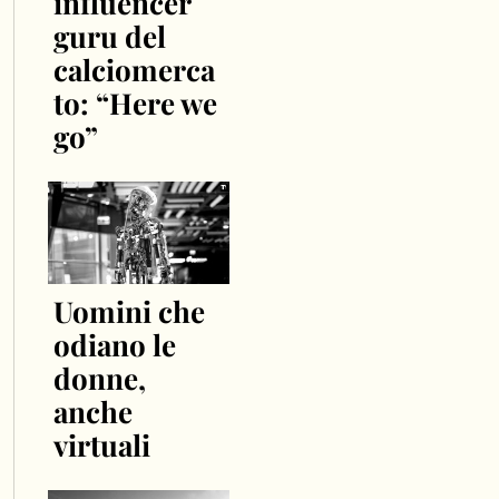
influencer
guru del
calciomerca
to: “Here we
go”
Uomini che
odiano le
donne,
anche
virtuali