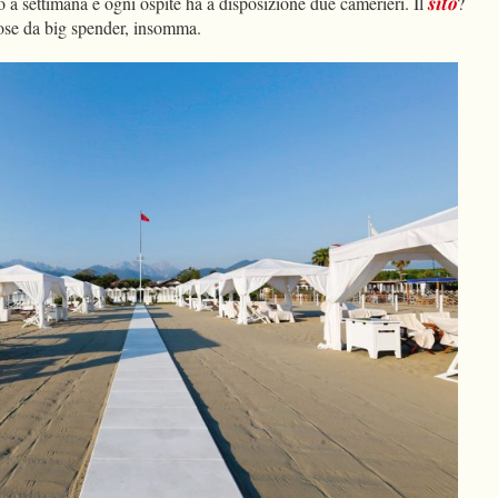
 a settimana e ogni ospite ha a disposizione due camerieri. Il
sito
?
 cose da big spender, insomma.