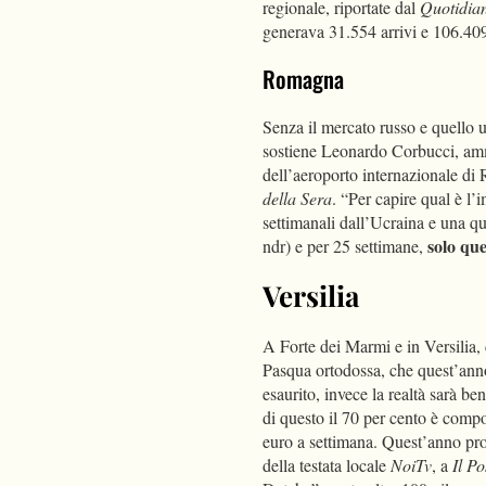
regionale, riportate dal
Quotidian
generava 31.554 arrivi e 106.40
Romagna
Senza il mercato russo e quello 
sostiene Leonardo Corbucci, amm
dell’aeroporto internazionale di 
della Sera
. “Per capire qual è l
settimanali dall’Ucraina e una qu
solo qu
ndr) e per 25 settimane,
Versilia
A Forte dei Marmi e in Versilia, d
Pasqua ortodossa, che quest’anno 
esaurito, invece la realtà sarà be
di questo il 70 per cento è compos
euro a settimana. Quest’anno pro
della testata locale
NoiTv
, a
Il Po