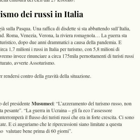
ismo dei russi in Italia
ià sulla Pasqua. Una raffica di disdette si sta abbattendo sull’Italia,
ud. Roma, Venezia, Verona, la riviera romagnola… La guerra sta
e turistico, dopo due anni drammatici a causa della pandemia. E
rca 1,7 milioni i russi in Italia per turismo, con 5,8 milioni di
remo invece rinunciare a circa 175mila pernottamenti di turisti russi
atturato, avverte Assoturismo.
er rendersi contro della gravità della situazione.
Musumeci
to del presidente
: “L’azzeramento del turismo russo, non
a pesante”. “La guerra in Ucraina – gli fa eco l’assessore
rromperà il flusso dei turisti russi che era in forte crescita. Ci sono
late. E ci auguriamo che le ripercussioni siano limitate a questa
no valutare bene prima di 60 giorni”.