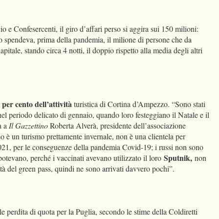
Confesercenti, il giro d’affari perso si aggira sui 150 milioni:
to spendeva, prima della pandemia, il milione di persone che da
tale, stando circa 4 notti, il doppio rispetto alla media degli altri
 per cento dell’attività
turistica di Cortina d’Ampezzo. “Sono stati
nel periodo delicato di gennaio, quando loro festeggiano il Natale e il
a a
Il Gazzettino
Roberta Alverà, presidente dell’associazione
o è un turismo prettamente invernale, non è una clientela per
021, per le conseguenze della pandemia Covid-19; i russi non sono
Sputnik,
tevano, perché i vaccinati avevano utilizzato il loro
non
dità del green pass, quindi ne sono arrivati davvero pochi”.
ile perdita di quota per la Puglia, secondo le stime della Coldiretti