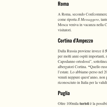
Roma
A Roma, secondo Confcommercio e 
come riporta
Il Messaggero
, tan
Mosca veniva in vacanza nella Capi
visitatori.
Cortina d’Ampezzo
5
Dalla Russia proviene invece il
per molti anni ospiti importanti, 
Capodanno ortodossi”, sottoline
“
albergatori Cortina.
Quello russ
l’estate. Lo abbiamo perso nel 2
venuti neppure quest’anno, non po
riconosciuto in Italia per la vali
Puglia
turisti
Oltre 100mila
è la possib