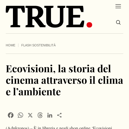
HOME
FLASH SOSTENIBILITÀ
Ecovisioni, la storia del
cinema attraverso il clima
e l’ambiente
Facebook
WhatsApp
X
Threads
LinkedIn
Condividi
(Adnkronos) – È in libreria e negli shop online ‘Ecovisioni.