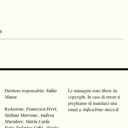
NE
Direttore responsabile:
Fabio
Le immagini sono libere da
Massa
copyright. In caso di errore ti
preghiamo di mandarci una
Redazione:
Francesca Ferri
,
email a:
info@true-news.it
Stefano Marrone
,
Andrea
Muratore
,
Maria Carla
Rota
,
Federico Ughi
,
Alessia