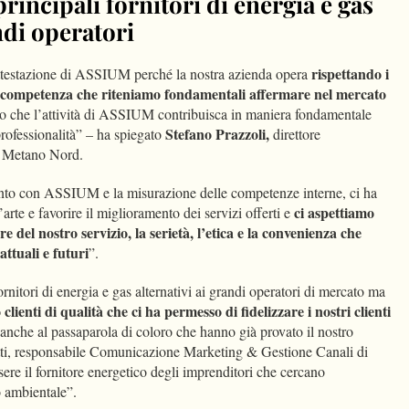
rincipali fornitori di energia e gas
ndi operatori
rispettando i
ttestazione di ASSIUM perché la nostra azienda opera
a e competenza che riteniamo fondamentali affermare nel mercato
 che l’attività di ASSIUM contribuisca in maniera fondamentale
Stefano Prazzoli,
professionalità” – ha spiegato
direttore
o Metano Nord.
fronto con ASSIUM e la misurazione delle competenze interne, ci ha
ci aspettiamo
’arte e favorire il miglioramento dei servizi offerti e
re del nostro servizio, la serietà, l’etica e la convenienza che
 attuali e futuri
”.
rnitori di energia e gas alternativi ai grandi operatori di mercato ma
 clienti di qualità che ci ha permesso di fidelizzare i nostri clienti
anche al passaparola di coloro che hanno già provato il nostro
otti, responsabile Comunicazione Marketing & Gestione Canali di
ere il fornitore energetico degli imprenditori che cercano
o ambientale”.