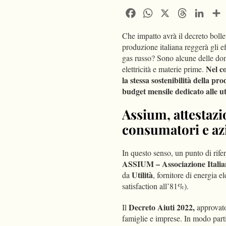
Facebook
WhatsApp
X
Threads
Linke
Che impatto avrà il decreto boll
produzione italiana reggerà gli e
gas russo? Sono alcune delle doma
Nel co
elettricità e materie prime.
la stessa sostenibilità della pr
budget mensile dedicato alle uti
Assium, attestazi
consumatori e az
In questo senso, un punto di rife
ASSIUM – Associazione Italia
Utilità
da
, fornitore di energia e
satisfaction all’81%).
Decreto Aiuti 2022,
Il
approvato 
famiglie e imprese. In modo parti