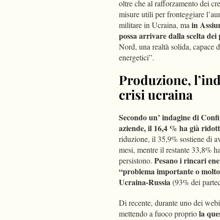
oltre che al rafforzamento dei c
misure utili per fronteggiare l’aum
in Assiu
militare in Ucraina, ma
possa arrivare dalla scelta dei 
Nord, una realtà solida, capace di
energetici”.
Produzione, l’ind
crisi ucraina
Secondo un’ indagine di Confi
aziende, il 16,4 % ha già ridot
riduzione, il 35,9% sostiene di a
mesi, mentre il restante 33,8% ha 
Pesano i rincari ene
persistono.
“problema importante o molto 
Ucraina-Russia
(93% dei partec
Di recente, durante uno dei webin
la que
mettendo a fuoco proprio