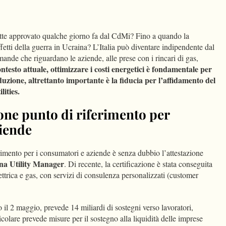
dIn
Condividi
ette approvato qualche giorno fa dal CdMi? Fino a quando la
ffetti della guerra in Ucraina? L’Italia può diventare indipendente dal
nde che riguardano le aziende, alle prese con i rincari di gas,
ntesto attuale, ottimizzare i costi energetici è fondamentale per
oduzione, altrettanto importante è la fiducia per l’affidamento del
lities.
one punto di riferimento per
iende
rimento per i consumatori e aziende è senza dubbio l’attestazione
na Utility Manager
. Di recente, la certificazione è stata conseguita
lettrica e gas, con servizi di consulenza personalizzati (customer
il 2 maggio, prevede 14 miliardi di sostegni verso lavoratori,
colare prevede misure per il sostegno alla liquidità delle imprese